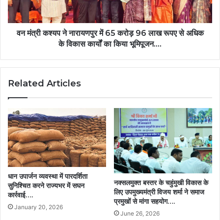
65
होगा
करोड़
फोरलेन
96
चौड़ीकरण…
लाख
वन मंत्री कश्यप ने नारायणपुर में 65 करोड़ 96 लाख रूपए से अधिक
रूपए
के विकास कार्यों का किया भूमिपूजन….
से
अधिक
के
Related Articles
विकास
कार्यों
का
किया
भूमिपूजन….
धान उपार्जन व्यवस्था में पारदर्शिता
नक्सलमुक्त बस्तर के चहुंमुखी विकास के
सुनिश्चित करने राज्यभर में सघन
लिए उपमुख्यमंत्री विजय शर्मा ने समाज
कार्रवाई….
प्रमुखों से मांगा सहयोग….
January 20, 2026
June 26, 2026