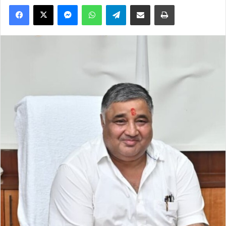
Facebook
X
Messenger
WhatsApp
Telegram
Share via Email
Print