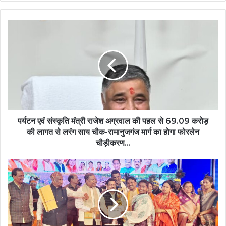
पर्यटन
एवं
संस्कृति
मंत्री
राजेश
अग्रवाल
की
पहल
से
69.09
पर्यटन एवं संस्कृति मंत्री राजेश अग्रवाल की पहल से 69.09 करोड़
करोड़
की लागत से लरंग साय चौक-रामानुजगंज मार्ग का होगा फोरलेन
की
चौड़ीकरण…
लागत
से
वन
लरंग
मंत्री
साय
कश्यप
चौक-
ने
रामानुजगंज
नारायणपुर
मार्ग
में
का