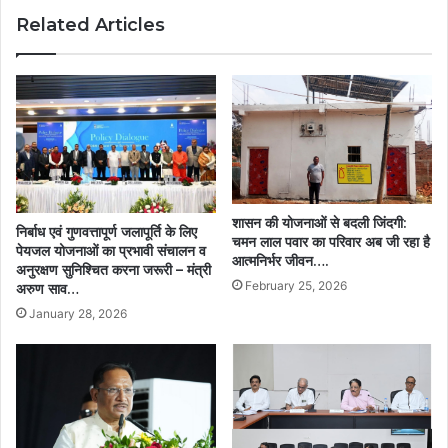
बात’
Related Articles
:
मुख्यमंत्री
विष्णु
देव
साय…..
शासन की योजनाओं से बदली जिंदगी:
निर्बाध एवं गुणवत्तापूर्ण जलापूर्ति के लिए
चमन लाल पवार का परिवार अब जी रहा है
पेयजल योजनाओं का प्रभावी संचालन व
आत्मनिर्भर जीवन….
अनुरक्षण सुनिश्चित करना जरूरी – मंत्री
February 25, 2026
अरुण साव…
January 28, 2026