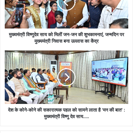
मिलीं
जन-
जन
की
शुभकामनाएं,
जन्मदिन
मुख्यमंत्री विष्णुदेव साय को मिलीं जन-जन की शुभकामनाएं, जन्मदिन पर
पर
मुख्यमंत्री निवास बना उल्लास का केंद्र
मुख्यमंत्री
निवास
देश
बना
के
उल्लास
कोने-
का
कोने
केंद्र
की
सकारात्मक
पहल
को
सामने
लाता
देश के कोने-कोने की सकारात्मक पहल को सामने लाता है ‘मन की बात’ :
है
मुख्यमंत्री विष्णु देव साय…..
‘मन
की