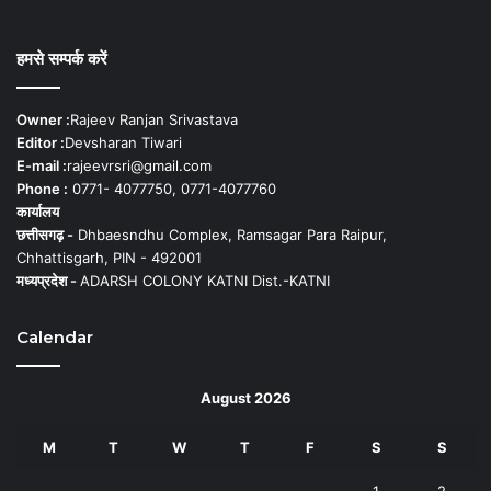
हमसे सम्पर्क करें
Owner :
Rajeev Ranjan Srivastava
Editor :
Devsharan Tiwari
E-mail :
rajeevrsri@gmail.com
Phone :
0771- 4077750, 0771-4077760
कार्यालय
छत्तीसगढ़ -
Dhbaesndhu Complex, Ramsagar Para Raipur,
Chhattisgarh, PIN - 492001
मध्यप्रदेश -
ADARSH COLONY KATNI Dist.-KATNI
Calendar
August 2026
M
T
W
T
F
S
S