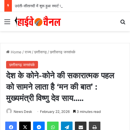
उदंती-सीतानदी में शुरू हुआ स्मार्ट सर्विलांस सिस्टम -एआई तकनीक से वन और वन्यजीवों की 24X7 निगरानी….
Menu
Se
Home
/
राज्य
/
छत्तीसगढ़
/
छत्तीसगढ़ जनसंपर्क
छत्तीसगढ़ जनसंपर्क
देश के कोने-कोने की सकारात्मक पहल
को सामने लाता है ‘मन की बात’ :
मुख्यमंत्री विष्णु देव साय…..
News Desk
February 22, 2026
3 minutes read
Facebook
X
Messenger
WhatsApp
Telegram
Share via Email
Print