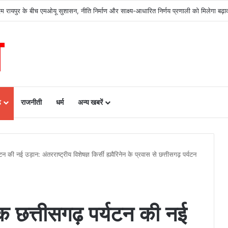
र में मजबूत हो रही सुविधाओं की नींव: वित्त मंत्री ओपी चौधरी……
ढ़
राजनीती
धर्म
अन्य खबरें
न की नई उड़ान: अंतरराष्ट्रीय विशेषज्ञ किर्सी ह्यवैरिनेन के प्रवास से छत्तीसगढ़ पर्यटन
तक छत्तीसगढ़ पर्यटन की नई