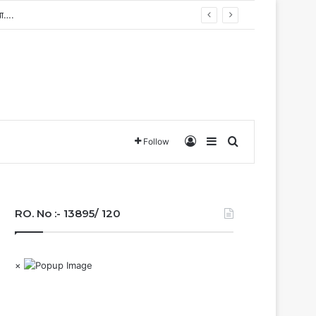
Log In
Sidebar
Search for
Follow
RO. No :- 13895/ 120
×