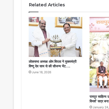
से
Related Articles
छत्तीसगढ़
पर्यटन
को
नई
दिशा….
लोकसभा अध्यक्ष ओम बिरला ने मुख्यमंत्री
विष्णु देव साय से की सौजन्य भेंट…..
June 18, 2026
रायपुर साहित्य उ
विमर्श’ सत्र बन
January 24