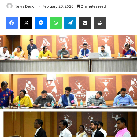
News Desk
February 26, 2026
2 minutes read
Facebook
X
Messenger
WhatsApp
Telegram
Share via Email
Print