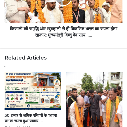
की
से
गई
ही
समीक्षा
विकसित
एवं
भारत
सुनवाई,
का
किसानों की समृद्धि और खुशहाली से ही विकसित भारत का सपना होगा
04
सपना
साकार: मुख्यमंत्री विष्णु देव साय……
प्रकरणों
होगा
में
साकार:
आदेश
मुख्यमंत्री
जारी
Related Articles
विष्णु
करने
देव
के
साय……
दिए
गए
निर्देश….
50 हजार से अधिक परिवारों के ‘अपना
घर’का सपना हुआ साकार…..