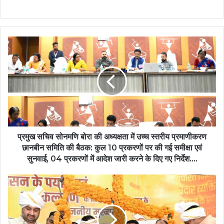
प्रमुख
सचिव
सोनमणि
बोरा
की
अध्यक्षता
में
उच्च
स्तरीय
प्रमाणीकरण
प्रमुख सचिव सोनमणि बोरा की अध्यक्षता में उच्च स्तरीय प्रमाणीकरण
छानबीन
छानबीन समिति की बैठक: कुल 10 प्रकरणों पर की गई समीक्षा एवं
समिति
सुनवाई, 04 प्रकरणों में आदेश जारी करने के दिए गए निर्देश….
की
बैठक:
किसानों
कुल
की
10
समृद्धि
प्रकरणों
और
पर
खुशहाली