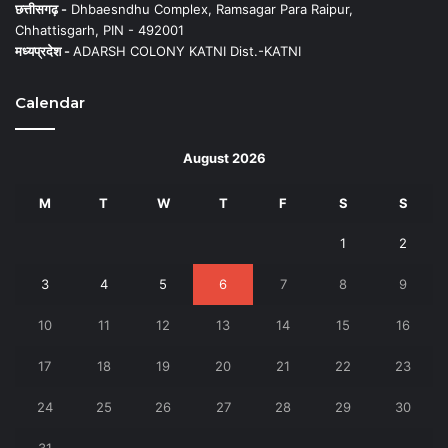
छत्तीसगढ़ -
Dhbaesndhu Complex, Ramsagar Para Raipur,
Chhattisgarh, PIN - 492001
मध्यप्रदेश -
ADARSH COLONY KATNI Dist.-KATNI
Calendar
August 2026
M
T
W
T
F
S
S
1
2
3
4
5
6
7
8
9
10
11
12
13
14
15
16
17
18
19
20
21
22
23
24
25
26
27
28
29
30
31