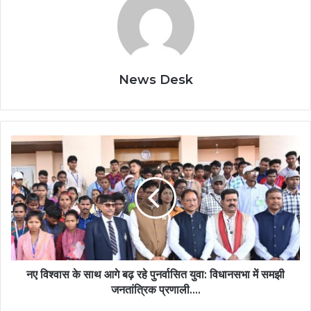
News Desk
नए
विश्वास
के
साथ
आगे
बढ़
रहे
पुनर्वासित
युवा:
विधानसभा
नए विश्वास के साथ आगे बढ़ रहे पुनर्वासित युवा: विधानसभा में समझी
में
जनतांत्रिक प्रणाली….
समझी