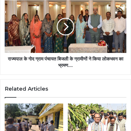
जनतांत्रिक
राज्यपाल
प्रणाली….
के
गोद
ग्राम
पंचायत
बिजली
के
ग्रामीणों
ने
किया
राज्यपाल के गोद ग्राम पंचायत बिजली के ग्रामीणों ने किया लोकभवन का
लोकभवन
भ्रमण….
का
भ्रमण….
Related Articles