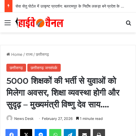
सेवा सेतु पोर्टल में उत्कृष्ट प्रदर्शन: बलरामपुर के निर्दोष लकड़ा बने प्रदेश के टॉप ट्रांजैक्शन वीएलई, वित्त मंत्री ओ.पी. चौधरी ने किया सम्मानित, 13,912 आवेदनों के सफल निराकरण से बनाया रिकॉर्ड…
Menu
Se
Home
/
राज्य
/
छत्तीसगढ़
छत्तीसगढ़
छत्तीसगढ़ जनसंपर्क
5000 शिक्षकों की भर्ती से युवाओं को
मिलेगा अवसर, शिक्षा व्यवस्था होगी और
सुदृढ़ – मुख्यमंत्री विष्णु देव साय….
News Desk
February 27, 2026
1 minute read
Facebook
X
Messenger
WhatsApp
Telegram
Share via Email
Print