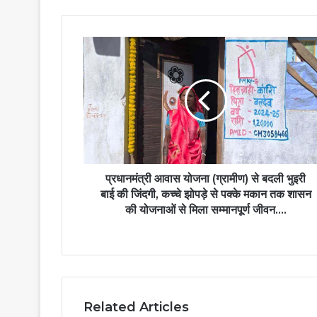
प्रधानमंत्री
आवास
योजना
(ग्रामीण)
से
बदली
भुइरी
बाई
की
जिंदगी,
प्रधानमंत्री आवास योजना (ग्रामीण) से बदली भुइरी
कच्चे
बाई की जिंदगी, कच्चे झोपड़े से पक्के मकान तक शासन
झोपड़े
की योजनाओं से मिला सम्मानपूर्ण जीवन….
से
पक्के
मकान
तक
शासन
की
Related Articles
योजनाओं