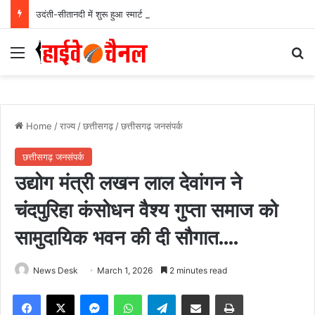
उदंती-सीतानदी में शुरू हुआ स्मार्ट सर्विलांस सिस्टम -एआई तकनीक से वन और वन्यजीवों की 24X7 निगरानी….
Menu
Se
Home
/
राज्य
/
छत्तीसगढ़
/
छत्तीसगढ़ जनसंपर्क
छत्तीसगढ़ जनसंपर्क
उद्योग मंत्री लखन लाल देवांगन ने
चंदपुरिहा कंसोधन वैश्य गुप्ता समाज को
सामुदायिक भवन की दी सौगात….
News Desk
March 1, 2026
2 minutes read
Facebook
X
Messenger
WhatsApp
Telegram
Share via Email
Print