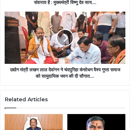
संकल्प
संवारता है : मुख्यमंत्री विष्णु देव साय….
जनजीवन
संवारता
उद्योग
है
मंत्री
:
लखन
मुख्यमंत्री
लाल
विष्णु
देवांगन
देव
ने
साय….
चंदपुरिहा
कंसोधन
वैश्य
गुप्ता
उद्योग मंत्री लखन लाल देवांगन ने चंदपुरिहा कंसोधन वैश्य गुप्ता समाज
समाज
को सामुदायिक भवन की दी सौगात….
को
सामुदायिक
भवन
Related Articles
की
दी
सौगात….