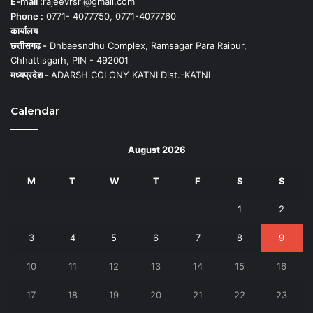
E-mail :
rajeevrsri@gmail.com
Phone :
0771- 4077750, 0771-4077760
कार्यालय
छत्तीसगढ़ -
Dhbaesndhu Complex, Ramsagar Para Raipur,
Chhattisgarh, PIN - 492001
मध्यप्रदेश -
ADARSH COLONY KATNI Dist.-KATNI
Calendar
August 2026
M
T
W
T
F
S
S
1
2
3
4
5
6
7
8
9
10
11
12
13
14
15
16
17
18
19
20
21
22
23