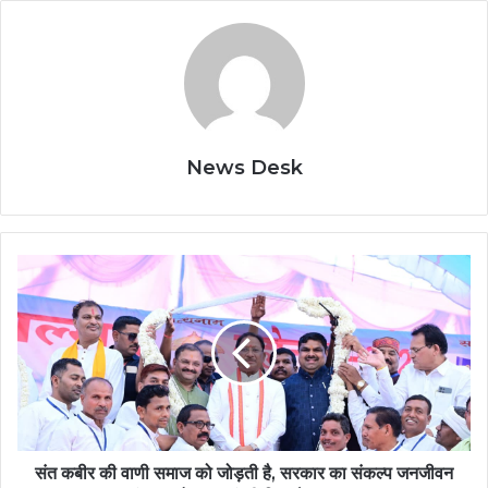
News Desk
संत
कबीर
की
वाणी
समाज
को
जोड़ती
है,
सरकार
का
संत कबीर की वाणी समाज को जोड़ती है, सरकार का संकल्प जनजीवन