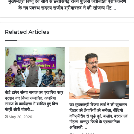
प्राधिकरण
मुख्यमंत्री विष्णु देव साय से छत्तीसगढ़ राज्य पुलिस जवाबदेही प्राधिकरण
के
के नव पदस्थ सदस्य राजीव श्रीवास्तव ने की सौजन्य भेंट….
नव
पदस्थ
सदस्य
Related Articles
राजीव
श्रीवास्तव
ने
की
सौजन्य
भेंट….
बोर्ड टॉपर संध्या नायक का प्रशस्ति पत्र
प्रदान कर किया सम्मानित, अघरिया
समाज के कार्यक्रम में शामिल हुए वित्त
उप मुख्यमंत्री विजय शर्मा ने की सुशासन
मंत्री ओपी चौधरी….
तिहार की तैयारियों की समीक्षा, वीडियो
कॉन्फ्रेंसिंग से जुड़े दुर्ग, बालोद, बस्तर एवं
May 20, 2026
मोहला-मानपुर जिलों के प्रशासनिक
अधिकारी….