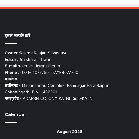
हमसे सम्पर्क करें
Owner :
Rajeev Ranjan Srivastava
Editor :
Devsharan Tiwari
E-mail :
rajeevrsri@gmail.com
Phone :
0771- 4077750, 0771-4077760
कार्यालय
छत्तीसगढ़ -
Dhbaesndhu Complex, Ramsagar Para Raipur,
Chhattisgarh, PIN - 492001
मध्यप्रदेश -
ADARSH COLONY KATNI Dist.-KATNI
Calendar
August 2026