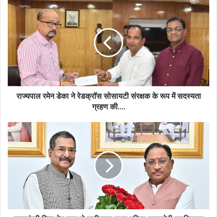
राज्यपाल
रमेन
डेका
ने
रेडक्रॉस
सोसायटी
संरक्षक
के
रूप
में
राज्यपाल रमेन डेका ने रेडक्रॉस सोसायटी संरक्षक के रूप में सदस्यता
सदस्यता
ग्रहण की….
ग्रहण
की….
मुख्यमंत्री
विष्णु
देव
साय
से
छत्तीसगढ़
राज्य
पुलिस
जवाबदेही