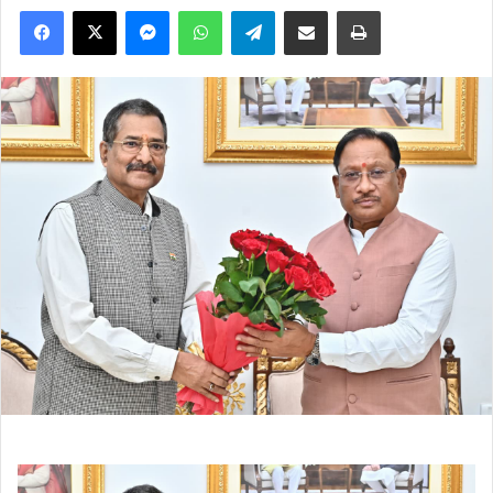
Facebook
X
Messenger
WhatsApp
Telegram
Share via Email
Print