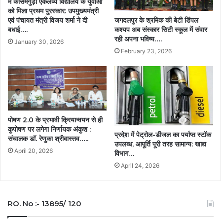
में कोसमगुड़ा एकलव्य विद्यालय के युवाओं
साय…..
को मिला प्रथम पुरस्कार: उपमुख्यमंत्री
जगदलपुर के श्रमिक की बेटी डिंपल
एवं पंचायत मंत्री विजय शर्मा ने दी
कश्यप अब संस्कार सिटी स्कूल में संवार
बधाई….
रही अपना भविष्य….
January 30, 2026
February 23, 2026
पोषण 2.0 के प्रभावी क्रियान्वयन से ही
कुपोषण पर लगेगा निर्णायक अंकुश :
प्रदेश में पेट्रोल-डीजल का पर्याप्त स्टॉक
संचालक डॉ. रेणुका श्रीवास्तव…..
उपलब्ध, आपूर्ति पूरी तरह सामान्य: खाद्य
April 20, 2026
विभाग…
April 24, 2026
RO. No :- 13895/ 120