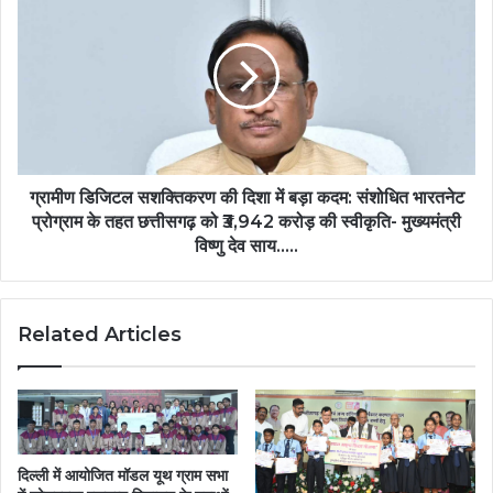
कार्यालय
डिजिटल
में
सशक्तिकरण
श्रवणदोष
की
से
दिशा
पीड़ित
में
चाका
बड़ा
बाई
कदम:
को
संशोधित
मिला
भारतनेट
ग्रामीण डिजिटल सशक्तिकरण की दिशा में बड़ा कदम: संशोधित भारतनेट
श्रवण
प्रोग्राम
प्रोग्राम के तहत छत्तीसगढ़ को ₹3,942 करोड़ की स्वीकृति- मुख्यमंत्री
यंत्र-
के
विष्णु देव साय…..
मुख्यमंत्री
तहत
विष्णुदेव
छत्तीसगढ़
साय
को
को
Related Articles
₹3,942
दिया
करोड़
धन्यवाद….
की
स्वीकृति-
मुख्यमंत्री
विष्णु
देव
दिल्ली में आयोजित मॉडल यूथ ग्राम सभा