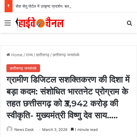
सेवा सेतु पोर्टल में उत्कृष्ट प्रदर्शन: बलरामपुर के निर्दोष लकड़ा बने प्रदेश के टॉप ट्रांजैक्शन वीएलई, वित्त मंत्री ओ.पी. चौधरी ने किया सम्मानित, 13,912 आवेदनों के सफल निराकरण से बनाया रिकॉर्ड…
Menu
Se
Home
/
राज्य
/
छत्तीसगढ़
/
छत्तीसगढ़ जनसंपर्क
छत्तीसगढ़ जनसंपर्क
ग्रामीण डिजिटल सशक्तिकरण की दिशा में
बड़ा कदम: संशोधित भारतनेट प्रोग्राम के
तहत छत्तीसगढ़ को ₹3,942 करोड़ की
स्वीकृति- मुख्यमंत्री विष्णु देव साय…..
News Desk
March 3, 2026
1 minute read