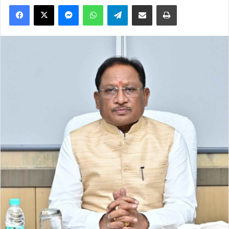
Facebook
X
Messenger
WhatsApp
Telegram
Share via Email
Print