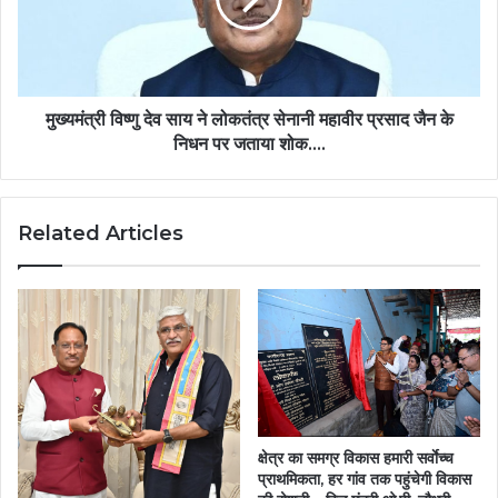
होली….
लोकतंत्र
सेनानी
महावीर
प्रसाद
जैन
मुख्यमंत्री विष्णु देव साय ने लोकतंत्र सेनानी महावीर प्रसाद जैन के
के
निधन पर जताया शोक….
निधन
पर
जताया
Related Articles
शोक….
क्षेत्र का समग्र विकास हमारी सर्वाेच्च
प्राथमिकता, हर गांव तक पहुंचेगी विकास