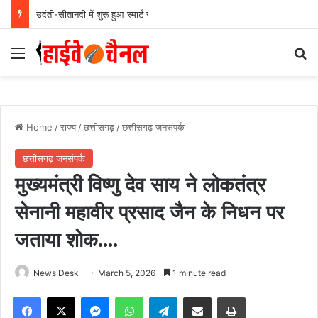
उदंती-सीतानदी में शुरू हुआ स्मार्ट सर्विलांस सिस्टम -एआई तकनीक से वन और वन्यजीवों की 24X7 निगरानी….
Menu
Se
Home
/
राज्य
/
छत्तीसगढ़
/
छत्तीसगढ़ जनसंपर्क
छत्तीसगढ़ जनसंपर्क
मुख्यमंत्री विष्णु देव साय ने लोकतंत्र
सेनानी महावीर प्रसाद जैन के निधन पर
जताया शोक….
News Desk
March 5, 2026
1 minute read
Facebook
X
Messenger
WhatsApp
Telegram
Share via Email
Print