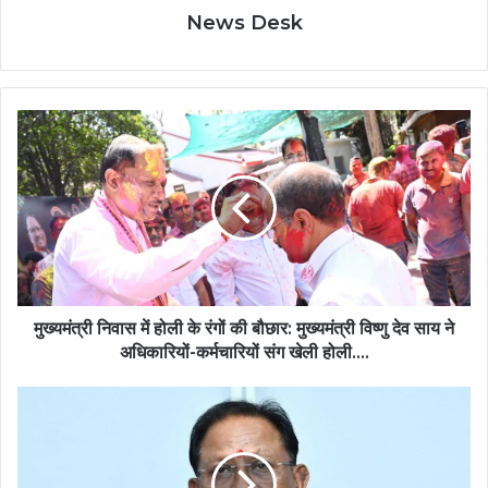
News Desk
मुख्यमंत्री
निवास
में
होली
के
रंगों
की
बौछार:
मुख्यमंत्री
विष्णु
मुख्यमंत्री निवास में होली के रंगों की बौछार: मुख्यमंत्री विष्णु देव साय ने
देव
अधिकारियों-कर्मचारियों संग खेली होली….
साय
ने
मुख्यमंत्री
अधिकारियों-
विष्णु
कर्मचारियों
देव
संग
साय
खेली
ने