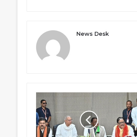
News Desk
दीर्घकालिक
विकास
की
दिशा
तय
करने
में