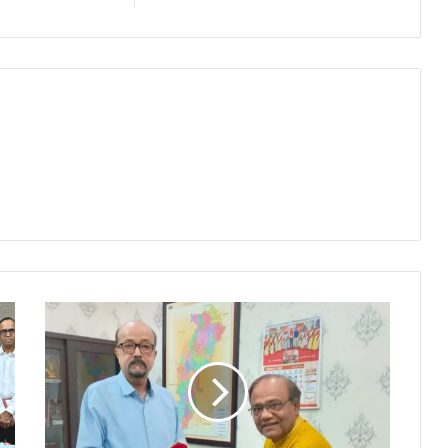
कुलपति
प्रो.
मनोज
दयाल
ने
राज्यपाल
रमेन