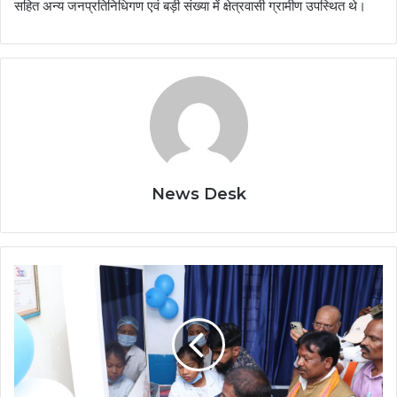
सहित अन्य जनप्रतिनिधिगण एवं बड़ी संख्या में क्षेत्रवासी ग्रामीण उपस्थित थे।
News Desk
भानपुरी
में
आधुनिक
तकनीक
और
बुनियादी
ढांचे