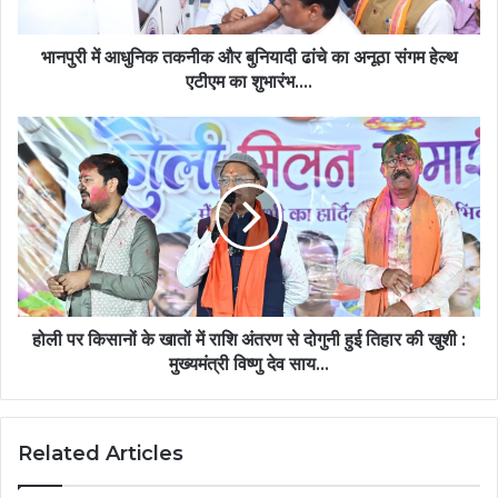
का
अनूठा
संगम
भानपुरी में आधुनिक तकनीक और बुनियादी ढांचे का अनूठा संगम हेल्थ
हेल्थ
एटीएम का शुभारंभ….
एटीएम
का
होली
शुभारंभ….
पर
किसानों
के
खातों
में
राशि
अंतरण
से
दोगुनी
होली पर किसानों के खातों में राशि अंतरण से दोगुनी हुई तिहार की खुशी :
हुई
मुख्यमंत्री विष्णु देव साय…
तिहार
की
खुशी
Related Articles
:
मुख्यमंत्री