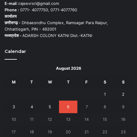
E-mail :
rajeevrsri@gmail.com
Phone :
0771- 4077750, 0771-4077760
कार्यालय
छत्तीसगढ़ -
Dhbaesndhu Complex, Ramsagar Para Raipur,
Chhattisgarh, PIN - 492001
मध्यप्रदेश -
ADARSH COLONY KATNI Dist.-KATNI
Calendar
August 2026
M
T
W
T
F
S
S
1
2
3
4
5
6
7
8
9
10
11
12
13
14
15
16
17
18
19
20
21
22
23