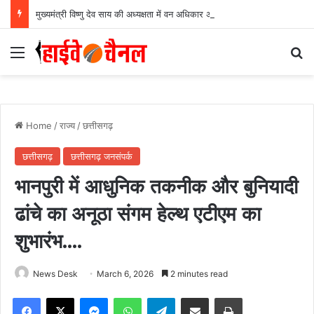
मुख्यमंत्री विष्णु देव साय की अध्यक्षता में वन अधिकार अधिनियम (FRA) एवं पेसा कानून (PESA) के प्रभावी क्रियान्वयन हेतु गठित टास्क फोर्स की पहली बैठक संपन्न…
Menu
Se
Home
/
राज्य
/
छत्तीसगढ़
छत्तीसगढ़
छत्तीसगढ़ जनसंपर्क
भानपुरी में आधुनिक तकनीक और बुनियादी
ढांचे का अनूठा संगम हेल्थ एटीएम का
शुभारंभ….
News Desk
March 6, 2026
2 minutes read
Facebook
X
Messenger
WhatsApp
Telegram
Share via Email
Print