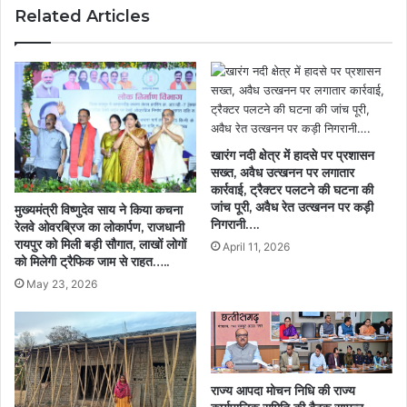
Related Articles
के
लिए
आवास’
के
संकल्प
को
मिलेगी
नई
खारंग नदी क्षेत्र में हादसे पर प्रशासन
गति:
सख्त, अवैध उत्खनन पर लगातार
मुख्यमंत्री
कार्रवाई, ट्रैक्टर पलटने की घटना की
विष्णुदेव
जांच पूरी, अवैध रेत उत्खनन पर कड़ी
मुख्यमंत्री विष्णुदेव साय ने किया कचना
निगरानी….
साय….
रेलवे ओवरब्रिज का लोकार्पण, राजधानी
रायपुर को मिली बड़ी सौगात, लाखों लोगों
April 11, 2026
को मिलेगी ट्रैफिक जाम से राहत…..
May 23, 2026
राज्य आपदा मोचन निधि की राज्य