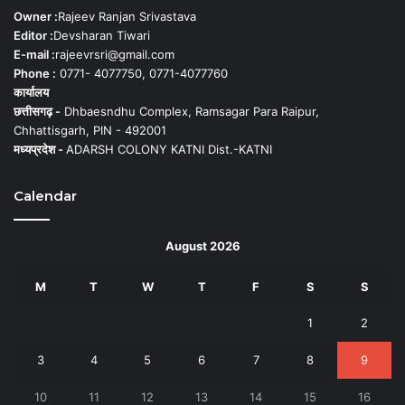
Owner :
Rajeev Ranjan Srivastava
Editor :
Devsharan Tiwari
E-mail :
rajeevrsri@gmail.com
Phone :
0771- 4077750, 0771-4077760
कार्यालय
छत्तीसगढ़ -
Dhbaesndhu Complex, Ramsagar Para Raipur,
Chhattisgarh, PIN - 492001
मध्यप्रदेश -
ADARSH COLONY KATNI Dist.-KATNI
Calendar
August 2026
M
T
W
T
F
S
S
1
2
3
4
5
6
7
8
9
10
11
12
13
14
15
16