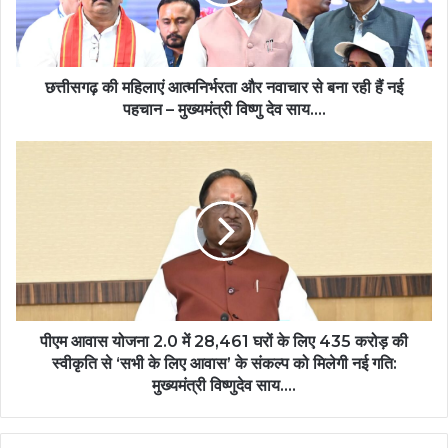
नवाचार
से
बना
रही
हैं
छत्तीसगढ़ की महिलाएं आत्मनिर्भरता और नवाचार से बना रही हैं नई
नई
पहचान – मुख्यमंत्री विष्णु देव साय….
पहचान
–
पीएम
मुख्यमंत्री
आवास
विष्णु
योजना
देव
2.0
साय….
में
28,461
घरों
के
लिए
435
पीएम आवास योजना 2.0 में 28,461 घरों के लिए 435 करोड़ की
करोड़
स्वीकृति से ‘सभी के लिए आवास’ के संकल्प को मिलेगी नई गति:
की
मुख्यमंत्री विष्णुदेव साय….
स्वीकृति
से
‘सभी