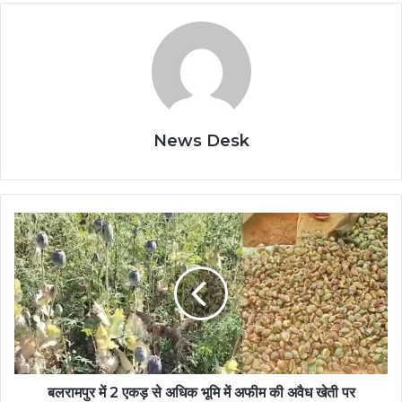
News Desk
बलरामपुर
में
2
एकड़
से
अधिक
भूमि
में
अफीम
की
बलरामपुर में 2 एकड़ से अधिक भूमि में अफीम की अवैध खेती पर