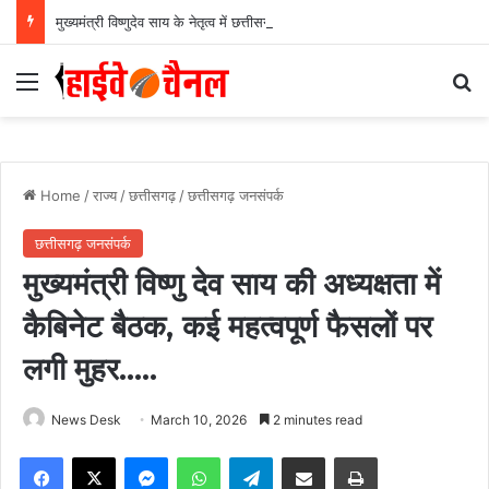
मुख्यमंत्री विष्णुदेव साय के नेतृत्व में छत्तीसगढ़ को बड़ी उपलब्धि, SASCI 2026-27 के तहत प्रोत्साहन राशि प्राप्त करने वाला देश का पहला राज्य बना छत्तीसगढ़….
Menu
Se
Home
/
राज्य
/
छत्तीसगढ़
/
छत्तीसगढ़ जनसंपर्क
छत्तीसगढ़ जनसंपर्क
मुख्यमंत्री विष्णु देव साय की अध्यक्षता में
कैबिनेट बैठक, कई महत्वपूर्ण फैसलों पर
लगी मुहर…..
News Desk
March 10, 2026
2 minutes read
Facebook
X
Messenger
WhatsApp
Telegram
Share via Email
Print