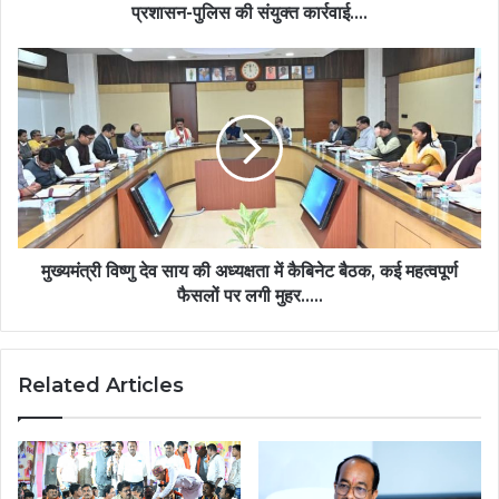
अवैध
प्रशासन-पुलिस की संयुक्त कार्रवाई….
खेती
पर
मुख्यमंत्री
प्रशासन-
विष्णु
पुलिस
देव
की
साय
संयुक्त
की
कार्रवाई….
अध्यक्षता
में
कैबिनेट
बैठक,
कई
मुख्यमंत्री विष्णु देव साय की अध्यक्षता में कैबिनेट बैठक, कई महत्वपूर्ण
महत्वपूर्ण
फैसलों पर लगी मुहर…..
फैसलों
पर
लगी
Related Articles
मुहर…..