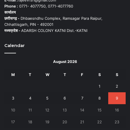
E-mail :
rajeevrsri@gmail.com
Phone :
0771- 4077750, 0771-4077760
कार्यालय
छत्तीसगढ़ -
Dhbaesndhu Complex, Ramsagar Para Raipur,
Chhattisgarh, PIN - 492001
मध्यप्रदेश -
ADARSH COLONY KATNI Dist.-KATNI
Calendar
August 2026
M
T
W
T
F
S
S
1
2
3
4
5
6
7
8
9
10
11
12
13
14
15
16
17
18
19
20
21
22
23