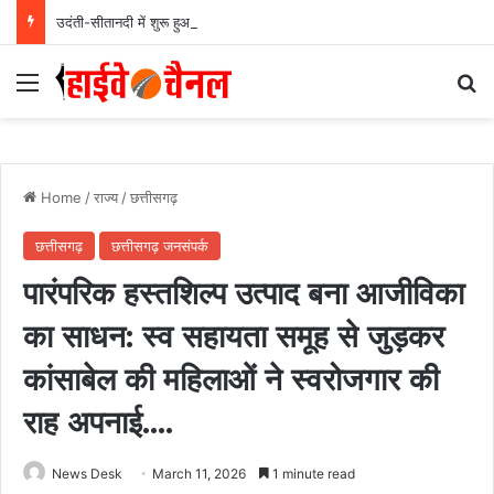
उदंती-सीतानदी में शुरू हुआ स्मार्ट सर्विलांस सिस्टम -एआई तकनीक से वन और वन्यजीवों की 24X7 निगरानी….
Menu
Se
Home
/
राज्य
/
छत्तीसगढ़
छत्तीसगढ़
छत्तीसगढ़ जनसंपर्क
पारंपरिक हस्तशिल्प उत्पाद बना आजीविका
का साधन: स्व सहायता समूह से जुड़कर
कांसाबेल की महिलाओं ने स्वरोजगार की
राह अपनाई….
News Desk
March 11, 2026
1 minute read