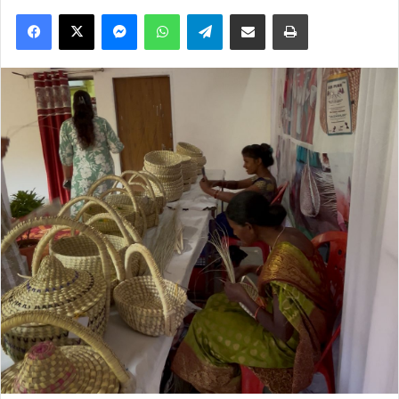
Facebook
X
Messenger
WhatsApp
Telegram
Share via Email
Print