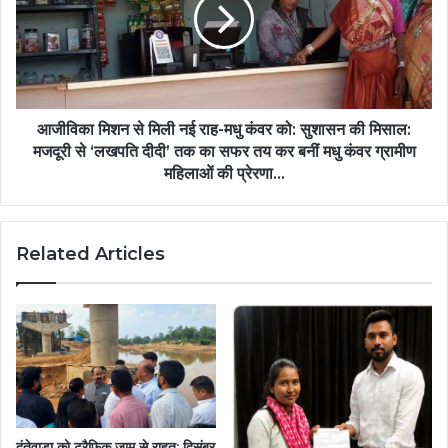
मिली
स्वरोजगार
नई
की
राह-
राह
मधु
अपनाई….
कंवर
को:
सुशासन
आजीविका मिशन से मिली नई राह-मधु कंवर को: सुशासन की मिसाल:
की
मजदूरी से ‘लखपति दीदी’ तक का सफर तय कर बनीं मधु कंवर ग्रामीण
मिसाल:
महिलाओं की प्रेरणा…
मजदूरी
से
‘लखपति
Related Articles
दीदी’
तक
का
सफर
तय
कर
बनीं
मधु
कंवर
ग्रामीण
दंतेवाड़ा को ट्रैफिक जाम से राहत: दिसंबर