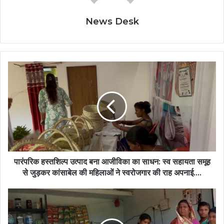
News Desk
पारंपरिक
हस्तशिल्प
उत्पाद
बना
आजीविका
का
साधन:
स्व
सहायता
समूह
पारंपरिक हस्तशिल्प उत्पाद बना आजीविका का साधन: स्व सहायता समूह
से
से जुड़कर कांसाबेल की महिलाओं ने स्वरोजगार की राह अपनाई….
जुड़कर
कांसाबेल
आजीविका
की
मिशन
महिलाओं
से
ने