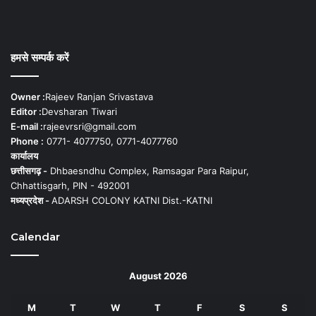
हमसे सम्पर्क करें
Owner :
Rajeev Ranjan Srivastava
Editor :
Devsharan Tiwari
E-mail :
rajeevrsri@gmail.com
Phone :
0771- 4077750, 0771-4077760
कार्यालय
छत्तीसगढ़ -
Dhbaesndhu Complex, Ramsagar Para Raipur,
Chhattisgarh, PIN - 492001
मध्यप्रदेश -
ADARSH COLONY KATNI Dist.-KATNI
Calendar
August 2026
M
T
W
T
F
S
S