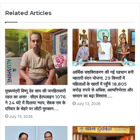
मध्यप्रदेश,
Related Articles
तेलंगाना,
ओडिशा,
महाराष्ट्र
और
झारखंड
के
जनजातीय
कलाकार
होंगे
आर्थिक सशक्तिकरण की नई पहचान बनी
शामिल,
महतारी वंदन योजना, 29 किस्तों में
सजेगा
महिलाओं के खातों में पहुँचे 18,805
आदि
करोड़ रुपये से अधिक, आत्मनिर्भरता और
मुख्यमंत्री विष्णु देव साय की जनहितकारी
रंग,
सम्मान का बढ़ा विश्वास…..
पहल का असर : सीएम हेल्पलाइन 1076
परिधान
ने 24 घंटे में दिलाया न्याय, सेवक राम के
July 13, 2026
और
परिवार के चेहरे पर लौटी मुस्कान….
हाट….
July 15, 2026