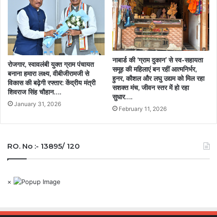
नाबार्ड की ‘ग्राम दुकान’ से स्व-सहायता
रोजगार, स्वावलंबी युक्त ग्राम पंचायत
समूह की महिलाएं बन रहीं आत्मनिर्भर,
बनाना हमारा लक्ष्य, वीबीजीरामजी से
हुनर, कौशल और लघु उद्यम को मिल रहा
विकास की बढ़ेगी रफ्तार: केंद्रीय मंत्री
सशक्त मंच, जीवन स्तर में हो रहा
शिवराज सिंह चौहान….
सुधार….
January 31, 2026
February 11, 2026
RO. No :- 13895/ 120
×