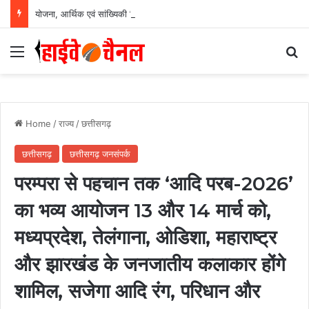
योजना, आर्थिक एवं सांख्यिकी विभाग और आईआईएम रायपुर के बीच एमओयू सुशासन, नीति निर्माण और साक्ष्य-आधारित निर्णय प्रणाली को मिलेगा बढ़ावा….
Menu
Se
Home
/
राज्य
/
छत्तीसगढ़
छत्तीसगढ़
छत्तीसगढ़ जनसंपर्क
परम्परा से पहचान तक ‘आदि परब-2026’
का भव्य आयोजन 13 और 14 मार्च को,
मध्यप्रदेश, तेलंगाना, ओडिशा, महाराष्ट्र
और झारखंड के जनजातीय कलाकार होंगे
शामिल, सजेगा आदि रंग, परिधान और