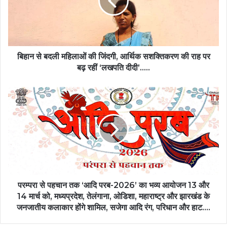
की
जिंदगी,
आर्थिक
सशक्तिकरण
की
राह
बिहान से बदली महिलाओं की जिंदगी, आर्थिक सशक्तिकरण की राह पर
पर
बढ़ रहीं ‘लखपति दीदी’…..
बढ़
रहीं
परम्परा
‘लखपति
से
दीदी’…..
पहचान
तक
‘आदि
परब-2026’
का
भव्य
आयोजन
13
परम्परा से पहचान तक ‘आदि परब-2026’ का भव्य आयोजन 13 और
और
14 मार्च को, मध्यप्रदेश, तेलंगाना, ओडिशा, महाराष्ट्र और झारखंड के
14
जनजातीय कलाकार होंगे शामिल, सजेगा आदि रंग, परिधान और हाट….
मार्च
को,