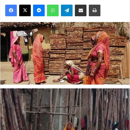
Facebook
X
Messenger
WhatsApp
Telegram
Share via Email
Print