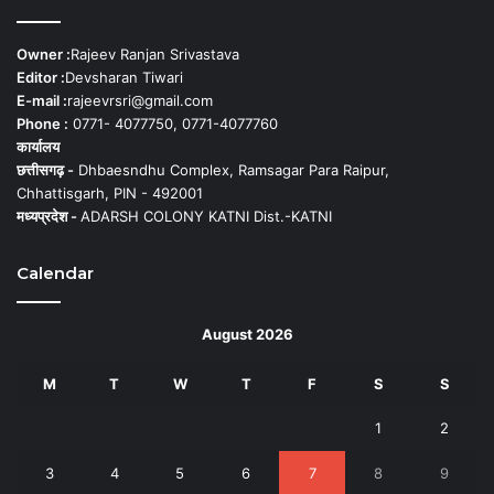
Owner :
Rajeev Ranjan Srivastava
Editor :
Devsharan Tiwari
E-mail :
rajeevrsri@gmail.com
Phone :
0771- 4077750, 0771-4077760
कार्यालय
छत्तीसगढ़ -
Dhbaesndhu Complex, Ramsagar Para Raipur,
Chhattisgarh, PIN - 492001
मध्यप्रदेश -
ADARSH COLONY KATNI Dist.-KATNI
Calendar
August 2026
M
T
W
T
F
S
S
1
2
3
4
5
6
7
8
9