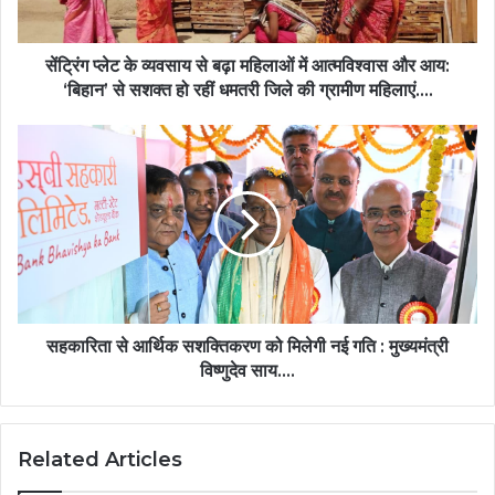
में
आत्मविश्वास
और
सेंट्रिंग प्लेट के व्यवसाय से बढ़ा महिलाओं में आत्मविश्वास और आय:
आय:
‘बिहान’ से सशक्त हो रहीं धमतरी जिले की ग्रामीण महिलाएं….
‘बिहान’
से
सहकारिता
सशक्त
से
हो
आर्थिक
रहीं
सशक्तिकरण
धमतरी
को
जिले
मिलेगी
की
नई
ग्रामीण
गति
महिलाएं….
:
मुख्यमंत्री
सहकारिता से आर्थिक सशक्तिकरण को मिलेगी नई गति : मुख्यमंत्री
विष्णुदेव
विष्णुदेव साय….
साय….
Related Articles