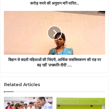
हजार
करोड़ रुपये की अनुदान मांगें पारित…
763
करोड़
बिहान
रुपये
से
की
बदली
अनुदान
महिलाओं
मांगें
की
पारित…
जिंदगी,
आर्थिक
सशक्तिकरण
की
राह
बिहान से बदली महिलाओं की जिंदगी, आर्थिक सशक्तिकरण की राह पर
पर
बढ़ रहीं ‘लखपति दीदी’…..
बढ़
रहीं
‘लखपति
Related Articles
दीदी’…..