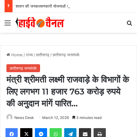
शासन की जनकल्याणकारी योजनाओं का करें समयबद्ध क्रियान्वयन , प्रत्येक पात्र व्यक्ति को मिले शासन की योजनाओं का लाभ : मुख्यमंत्री विष्णुदेव साय…..
Menu
Se
Home
/
राज्य
/
छत्तीसगढ़
/
छत्तीसगढ़ जनसंपर्क
छत्तीसगढ़ जनसंपर्क
मंत्री श्रीमती लक्ष्मी राजवाड़े के विभागों के
लिए लगभग 11 हजार 763 करोड़ रुपये
की अनुदान मांगें पारित…
News Desk
March 12, 2026
3 minutes read
Facebook
X
Messenger
WhatsApp
Telegram
Share via Email
Print