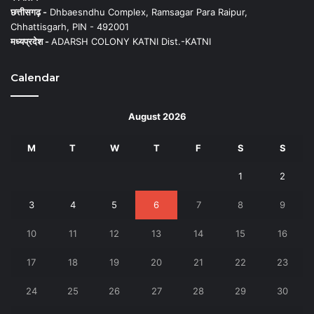
छत्तीसगढ़ -
Dhbaesndhu Complex, Ramsagar Para Raipur,
Chhattisgarh, PIN - 492001
मध्यप्रदेश -
ADARSH COLONY KATNI Dist.-KATNI
Calendar
August 2026
M
T
W
T
F
S
S
1
2
3
4
5
6
7
8
9
10
11
12
13
14
15
16
17
18
19
20
21
22
23
24
25
26
27
28
29
30