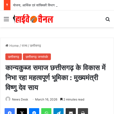
योजना, आर्थिक एवं सांख्यिकी विभाग और आईआईएम रायपुर के बीच एमओयू सुशासन, नीति निर्माण और साक्ष्य-आधारित निर्णय प्रणाली को मिलेगा बढ़ावा….
Menu
Se
Home
/
राज्य
/
छत्तीसगढ़
छत्तीसगढ़
छत्तीसगढ़ जनसंपर्क
कान्यकुब्ज समाज छत्तीसगढ़ के विकास में
निभा रहा महत्वपूर्ण भूमिका : मुख्यमंत्री
विष्णु देव साय
News Desk
March 16, 2026
2 minutes read
Facebook
X
Messenger
WhatsApp
Telegram
Share via Email
Print