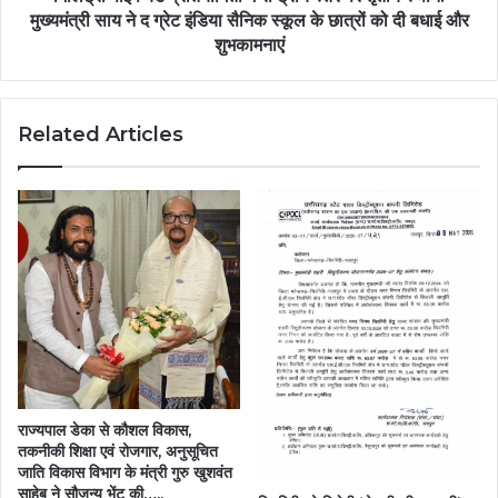
मुख्यमंत्री
मुख्यमंत्री साय ने द ग्रेट इंडिया सैनिक स्कूल के छात्रों को दी बधाई और
साय
शुभकामनाएं
ने
द
ग्रेट
Related Articles
इंडिया
सैनिक
स्कूल
के
छात्रों
को
दी
बधाई
और
शुभकामनाएं
राज्यपाल डेका से कौशल विकास,
तकनीकी शिक्षा एवं रोजगार, अनुसूचित
जाति विकास विभाग के मंत्री गुरु खुशवंत
साहेब ने सौजन्य भेंट की…..