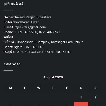
हमसे सम्पर्क करें
Owner :
Rajeev Ranjan Srivastava
Editor :
Devsharan Tiwari
E-mail :
rajeevrsri@gmail.com
Phone :
0771- 4077750, 0771-4077760
कार्यालय
छत्तीसगढ़ -
Dhbaesndhu Complex, Ramsagar Para Raipur,
Chhattisgarh, PIN - 492001
मध्यप्रदेश -
ADARSH COLONY KATNI Dist.-KATNI
Calendar
August 2026
M
T
W
T
F
S
S
1
2