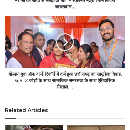
मरीजों की सेहत से समझौता नहीं’ – स्वास्थ्य मंत्री श्याम बिहारी
बिहारी
जायसवाल…
जायसवाल…
गोल्डन
बुक
ऑफ
वर्ल्ड
रिकॉर्ड
में
दर्ज
हुआ
छत्तीसगढ़
का
गोल्डन बुक ऑफ वर्ल्ड रिकॉर्ड में दर्ज हुआ छत्तीसगढ़ का सामूहिक विवाह,
सामूहिक
6,412 जोड़ों के साथ सामाजिक समरसता के साथ ऐतिहासिक
विवाह,
मिसाल….
6,412
जोड़ों
के
Related Articles
साथ
सामाजिक
समरसता
के