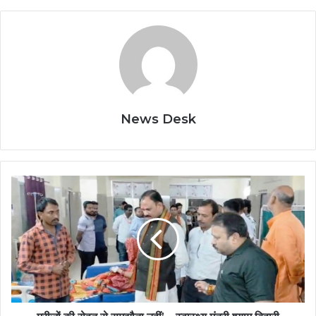
News Desk
मरीजों
की
सेहत
से
समझौता
नहीं’
–
स्वास्थ्य
मंत्री
श्याम