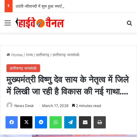
उदंती-सीतानदी में शुरू हुआ स्मार्ट सर्विलांस सिस्टम -एआई तकनीक से वन और वन्यजीवों की 24X7 निगरानी….
Menu
Se
Home
/
राज्य
/
छत्तीसगढ़
/
छत्तीसगढ़ जनसंपर्क
छत्तीसगढ़ जनसंपर्क
मुख्यमंत्री विष्णु देव साय के नेतृत्व में जिले
में लिखी जा रही है विकास की नई गाथा….
News Desk
March 17, 2026
2 minutes read
Facebook
X
Messenger
WhatsApp
Telegram
Share via Email
Print