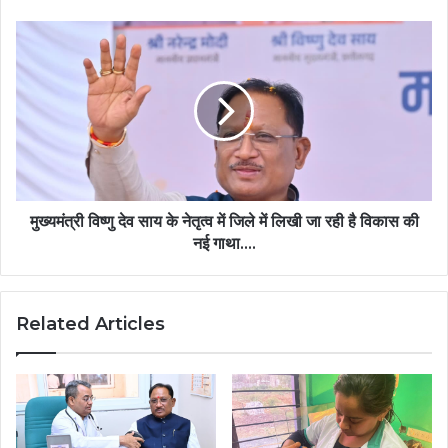
वितरण
व्यवस्था
मुख्यमंत्री
लागू…
विष्णु
देव
साय
के
नेतृत्व
में
जिले
में
लिखी
मुख्यमंत्री विष्णु देव साय के नेतृत्व में जिले में लिखी जा रही है विकास की
जा
नई गाथा….
रही
है
विकास
Related Articles
की
नई
गाथा….