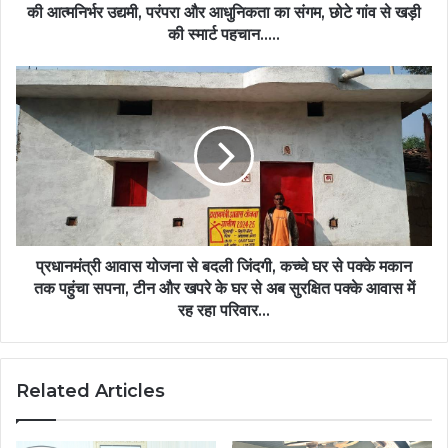
बनीं
की आत्मनिर्भर उद्यमी, परंपरा और आधुनिकता का संगम, छोटे गांव से खड़ी
नई
की स्मार्ट पहचान…..
पीढ़ी
की
प्रधानमंत्री
आत्मनिर्भर
आवास
उद्यमी,
योजना
परंपरा
से
और
बदली
आधुनिकता
जिंदगी,
का
कच्चे
संगम,
घर
छोटे
से
गांव
पक्के
प्रधानमंत्री आवास योजना से बदली जिंदगी, कच्चे घर से पक्के मकान
से
मकान
तक पहुंचा सपना, टीन और खपरे के घर से अब सुरक्षित पक्के आवास में
खड़ी
तक
रह रहा परिवार…
की
पहुंचा
स्मार्ट
सपना,
पहचान…..
टीन
Related Articles
और
खपरे
के