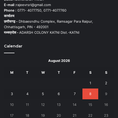
E-mail :
rajeevrsri@gmail.com
Phone :
0771- 4077750, 0771-4077760
कार्यालय
छत्तीसगढ़ -
Dhbaesndhu Complex, Ramsagar Para Raipur,
Chhattisgarh, PIN - 492001
मध्यप्रदेश -
ADARSH COLONY KATNI Dist.-KATNI
Calendar
August 2026
M
T
W
T
F
S
S
1
2
3
4
5
6
7
8
9
10
11
12
13
14
15
16
17
18
19
20
21
22
23