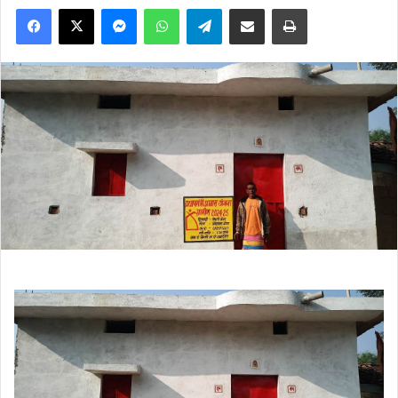
Facebook
X
Messenger
WhatsApp
Telegram
Share via Email
Print