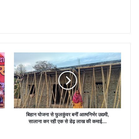
बिहान
योजना
से
फुलकुंवर
बनीं
आत्मनिर्भर
उद्यमी,
सालाना
कर
रही
बिहान योजना से फुलकुंवर बनीं आत्मनिर्भर उद्यमी,
एक
सालाना कर रही एक से डेढ़ लाख की कमाई….
से
डेढ़