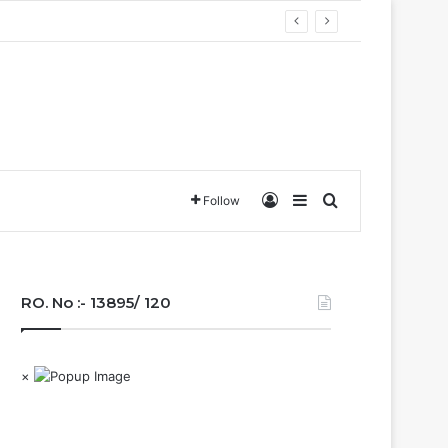
वा….
Log In
Sidebar
Search for
Follow
RO. No :- 13895/ 120
×