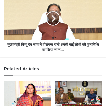
विष्णु
देव
साय
ने
वीरांगना
रानी
अवंती
बाई
लोधी
मुख्यमंत्री विष्णु देव साय ने वीरांगना रानी अवंती बाई लोधी की पुण्यतिथि
की
पर किया नमन….
पुण्यतिथि
पर
किया
Related Articles
नमन….