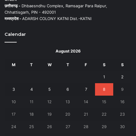
छत्तीसगढ़ -
Dhbaesndhu Complex, Ramsagar Para Raipur,
Chhattisgarh, PIN - 492001
मध्यप्रदेश -
ADARSH COLONY KATNI Dist.-KATNI
Calendar
August 2026
M
T
W
T
F
S
S
1
2
3
4
5
6
7
8
9
10
11
12
13
14
15
16
17
18
19
20
21
22
23
24
25
26
27
28
29
30