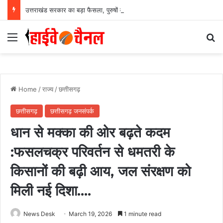
उत्तराखंड सरकार का बड़ा फैसला, पुरुषों व महिलाओं को अब समान काम के लिए समान वेतन
Menu
Se
Home
/
राज्य
/
छत्तीसगढ़
छत्तीसगढ़
छत्तीसगढ़ जनसंपर्क
धान से मक्का की ओर बढ़ते कदम
:फसलचक्र परिवर्तन से धमतरी के
किसानों की बढ़ी आय, जल संरक्षण को
मिली नई दिशा….
News Desk
March 19, 2026
1 minute read