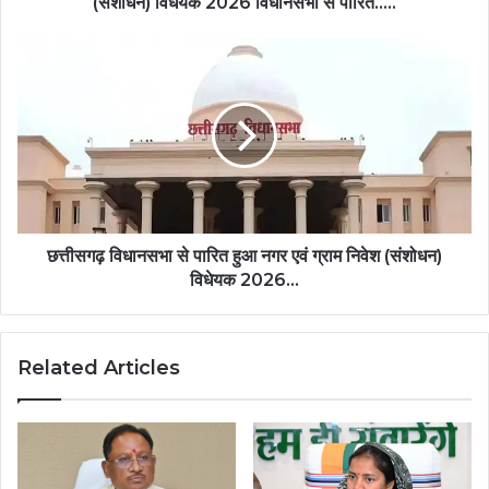
(संशोधन) विधेयक 2026 विधानसभा से पारित…..
विधेयक
2026
छत्तीसगढ़
विधानसभा
विधानसभा
से
से
पारित…..
पारित
हुआ
नगर
एवं
ग्राम
निवेश
(संशोधन)
छत्तीसगढ़ विधानसभा से पारित हुआ नगर एवं ग्राम निवेश (संशोधन)
विधेयक
विधेयक 2026…
2026…
Related Articles