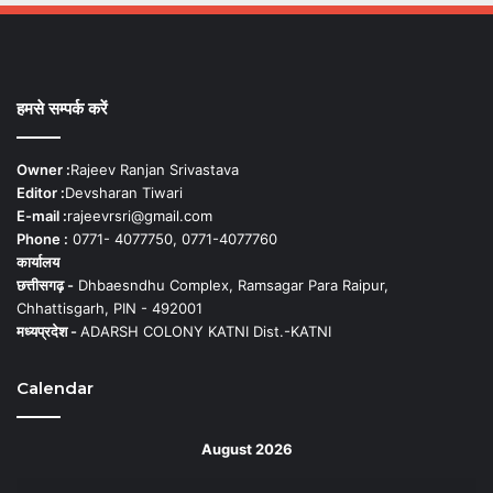
हमसे सम्पर्क करें
Owner :
Rajeev Ranjan Srivastava
Editor :
Devsharan Tiwari
E-mail :
rajeevrsri@gmail.com
Phone :
0771- 4077750, 0771-4077760
कार्यालय
छत्तीसगढ़ -
Dhbaesndhu Complex, Ramsagar Para Raipur,
Chhattisgarh, PIN - 492001
मध्यप्रदेश -
ADARSH COLONY KATNI Dist.-KATNI
Calendar
August 2026