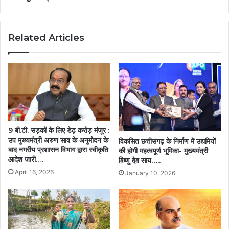
मुख्यमंत्री
ने
सभी
Related Articles
सदस्यों
और
अधिकारियों
को
दिया
धन्यवाद…..
9 बी.टी. सड़कों के लिए डेढ़ करोड़ मंजूर :
उप मुख्यमंत्री अरुण साव के अनुमोदन के
विकसित छत्तीसगढ़ के निर्माण में उद्यमियों
बाद नगरीय प्रशासन विभाग द्वारा स्वीकृति
की होगी महत्वपूर्ण भूमिका- मुख्यमंत्री
आदेश जारी….
विष्णु देव साय…..
April 16, 2026
January 10, 2026