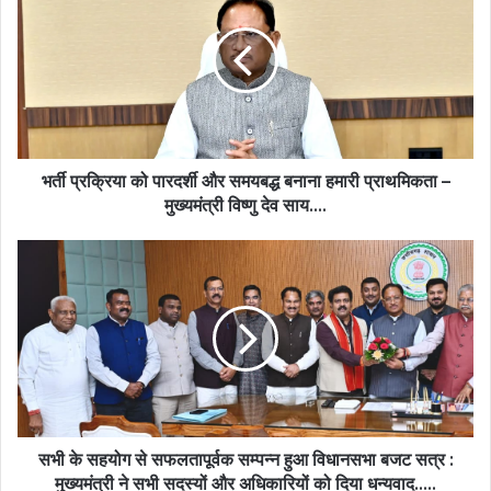
को
पारदर्शी
और
समयबद्ध
बनाना
हमारी
प्राथमिकता
–
भर्ती प्रक्रिया को पारदर्शी और समयबद्ध बनाना हमारी प्राथमिकता –
मुख्यमंत्री
मुख्यमंत्री विष्णु देव साय….
विष्णु
देव
सभी
साय….
के
सहयोग
से
सफलतापूर्वक
सम्पन्न
हुआ
विधानसभा
बजट
सत्र
सभी के सहयोग से सफलतापूर्वक सम्पन्न हुआ विधानसभा बजट सत्र :
:
मुख्यमंत्री ने सभी सदस्यों और अधिकारियों को दिया धन्यवाद…..