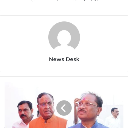
News Desk
मुख्यमंत्री
विष्णुदेव
साय
ने
बड़ादेव
की
पूजा
कर