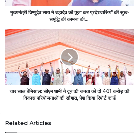
प्रदेशवासियों
की
मुख्यमंत्री विष्णुदेव साय ने बड़ादेव की पूजा कर प्रदेशवासियों की सुख-
सुख-
समृद्धि की कामना की….
समृद्धि
की
चार
कामना
साल
की….
बेमिसाल:
सीएम
धामी
ने
दून
की
जनता
को
चार साल बेमिसाल: सीएम धामी ने दून की जनता को दी 401 करोड़ की
दी
विकास परियोजनाओं की सौगात, पेश किया रिपोर्ट कार्ड
401
करोड़
की
Related Articles
विकास
परियोजनाओं
की