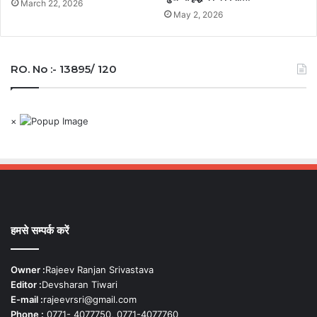
March 22, 2026
May 2, 2026
RO. No :- 13895/ 120
×
हमसे सम्पर्क करें
Owner :
Rajeev Ranjan Srivastava
Editor :
Devsharan Tiwari
E-mail :
rajeevrsri@gmail.com
Phone :
0771- 4077750, 0771-4077760