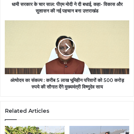
बधाई,
धामी सरकार के चार साल: पीएम मोदी ने दी बधाई, कहा- विकास और
कहा-
सुशासन की नई पहचान बना उत्तराखंड
विकास
और
अंत्योदय
सुशासन
का
की
संकल्प
नई
:
पहचान
करीब
बना
5
उत्तराखंड
लाख
भूमिहीन
परिवारों
को
अंत्योदय का संकल्प : करीब 5 लाख भूमिहीन परिवारों को 500 करोड़
500
रुपये की सौगात देंगे मुख्यमंत्री विष्णुदेव साय
करोड़
रुपये
की
Related Articles
सौगात
देंगे
मुख्यमंत्री
विष्णुदेव