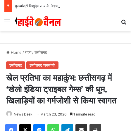
मुख्यमंत्री विष्णुदेव साय के नेतृत्व में छत्तीसगढ़ को बड़ी उपलब्धि, SASCI 2026-27 के तहत प्रोत्साहन राशि प्राप्त करने वाला देश का पहला राज्य बना छत्तीसगढ़….
Menu
Se
Home
/
राज्य
/
छत्तीसगढ़
छत्तीसगढ़
छत्तीसगढ़ जनसंपर्क
खेल प्रतिभा का महाकुंभ: छत्तीसगढ़ में
‘खेलो इंडिया ट्राइबल गेम्स’ की धूम,
खिलाड़ियों का गर्मजोशी से किया स्वागत
News Desk
March 23, 2026
1 minute read
Facebook
X
Messenger
WhatsApp
Telegram
Share via Email
Print