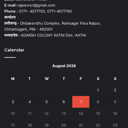
E-mail :
rajeevrsri@gmail.com
Phone :
0771- 4077750, 0771-4077760
कार्यालय
छत्तीसगढ़ -
Dhbaesndhu Complex, Ramsagar Para Raipur,
Chhattisgarh, PIN - 492001
मध्यप्रदेश -
ADARSH COLONY KATNI Dist.-KATNI
Calendar
August 2026
M
T
W
T
F
S
S
1
2
3
4
5
6
7
8
9
10
11
12
13
14
15
16
17
18
19
20
21
22
23