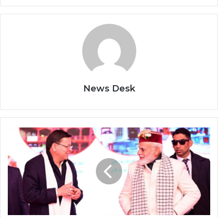
News Desk
धामी
सरकार
के
चार
साल:
पीएम
मोदी
ने
दी