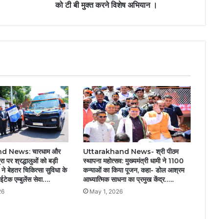
का
को टी बी मुक्त करने विशेष अभियान ।
प्रशिक्षण
आयोजित
बेमेतरा
जिला
को
टी
बी
मुक्त
करने
विशेष
अभियान
।
d News: चारधाम और
Uttarakhand News- श्री पीठम
ा पर श्रद्धालुओं को बड़ी
स्थापना महोत्सव: मुख्यमंत्री धामी ने 1100
े बेहतर चिकित्सा सुविधा के
कन्याओं का किया पूजन, कहा- डोल आश्रम
ईटेक एम्बुलेंस सेवा….
आध्यात्मिक साधना का प्रमुख केंद्र…..
26
May 1, 2026