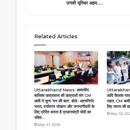
धामी,
उनकी भूमिका अहम…..
कहा–
विकास
में
उनकी
भूमिका
Related Articles
अहम…..
Uttarakhand News: आवासीय
Uttarakhan
बालिका छात्रावास की छात्राओं संग CM
आदि कैलाश यात्र
धामी ने सुना ‘मन की बात’, बोले- आत्मनिर्भर
राहत, CM धामी न
भारत, पर्यावरण संरक्षण और जनभागीदारी के
लिए रवाना की हा
लिए प्रेरित करता है प्रधानमंत्री मोदी का
May 18, 20
संदेश…
May 31, 2026