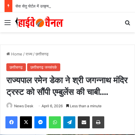
सेवा सेतु पोर्टल में उत्कृष्ट प्रदर्शन: बलरामपुर के निर्दोष लकड़ा बने प्रदेश के टॉप ट्रांजैक्शन वीएलई, वित्त मंत्री ओ.पी. चौधरी ने किया सम्मानित, 13,912 आवेदनों के सफल निराकरण से बनाया रिकॉर्ड…
Menu
Se
Home
/
राज्य
/
छत्तीसगढ़
छत्तीसगढ़
छत्तीसगढ़ जनसंपर्क
राज्यपाल रमेन डेका ने श्री जगन्नाथ मंदिर
ट्रस्ट को सौंपी एम्बुलेंस की चाबी….
News Desk
April 6, 2026
Less than a minute
Facebook
X
Messenger
WhatsApp
Telegram
Share via Email
Print