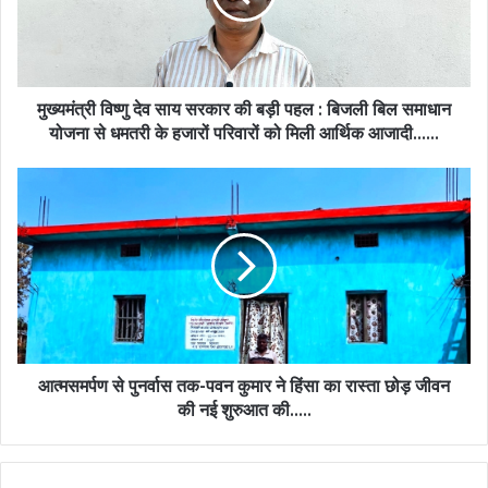
की
बड़ी
पहल
:
बिजली
मुख्यमंत्री विष्णु देव साय सरकार की बड़ी पहल : बिजली बिल समाधान
बिल
योजना से धमतरी के हजारों परिवारों को मिली आर्थिक आजादी……
समाधान
योजना
आत्मसमर्पण
से
से
धमतरी
पुनर्वास
के
तक-
हजारों
पवन
परिवारों
कुमार
को
ने
मिली
हिंसा
आर्थिक
का
आजादी……
रास्ता
आत्मसमर्पण से पुनर्वास तक-पवन कुमार ने हिंसा का रास्ता छोड़ जीवन
छोड़
की नई शुरुआत की…..
जीवन
की
नई