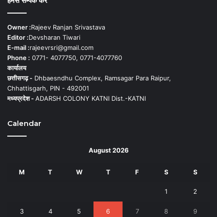
हमसे सम्पर्क करें
Owner :
Rajeev Ranjan Srivastava
Editor :
Devsharan Tiwari
E-mail :
rajeevrsri@gmail.com
Phone :
0771- 4077750, 0771-4077760
कार्यालय
छत्तीसगढ़ -
Dhbaesndhu Complex, Ramsagar Para Raipur,
Chhattisgarh, PIN - 492001
मध्यप्रदेश -
ADARSH COLONY KATNI Dist.-KATNI
Calendar
August 2026
M
T
W
T
F
S
S
1
2
3
4
5
6
7
8
9