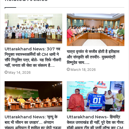
Uttarakhand News: 307 नव
यात्रा वृत्तांत से सजीव होती है इतिहास
नियुक्त स्वास्थ्यकर्मियों को CM धामी ने
और संस्कृति की तस्वीर- मुख्यमंत्री
सौंपे नियुक्ति पत्र, बोले- यह सिर्फ नौकरी
विष्णुदेव साय…..
नहीं, जनता की सेवा का संकल्प है….
March 18, 2026
May 14, 2026
Uttarakhand News: ‘मृत्यु के
Uttarakhand News- हिमाद्रि
बाद भी जीवन का उपहार’… अंगदान
केवल उत्तराखंड ही नहीं, पूरे देश का गौरव:
संकल्प अभियान में शामिल हुए जेपी नड्डा
हॉकी आइस टीम की जर्सी लॉन्च कर CM