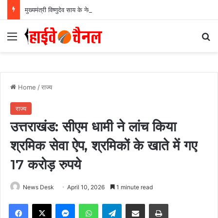
मुख्यमंत्री विष्णुदेव साय के नेतृत्व में छत्तीसगढ़ को बड़ी उपलब्धि, SASCI 2026-27 के तहत प्रोत्साहन राशि प्राप्त करने वाला देश का पहला राज्य बना छत्तीसगढ़….
Menu
Se
Home
/
राज्य
राज्य
उत्तराखंड: सीएम धामी ने लांच किया
श्रमिक सेवा ऐप, श्रमिकों के खाते में गए
17 करोड़ रुपये
News Desk
April 10, 2026
1 minute read
Facebook
X
Messenger
WhatsApp
Telegram
Share via Email
Print