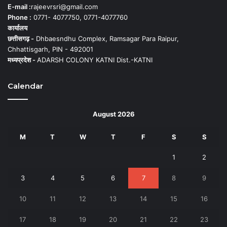
E-mail :
rajeevrsri@gmail.com
Phone :
0771- 4077750, 0771-4077760
कार्यालय
छत्तीसगढ़ -
Dhbaesndhu Complex, Ramsagar Para Raipur,
Chhattisgarh, PIN - 492001
मध्यप्रदेश -
ADARSH COLONY KATNI Dist.-KATNI
Calendar
August 2026
M
T
W
T
F
S
S
1
2
3
4
5
6
7
8
9
10
11
12
13
14
15
16
17
18
19
20
21
22
23