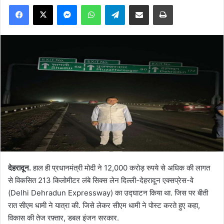
Facebook
X
Messenger
WhatsApp
Telegram
Share via Email
Print
देहरादून.
हाल ही प्रधानमंत्री मोदी ने 12,000 करोड़ रुपये से अधिक की लागत
से विकसित 213 किलोमीटर लंबे सिक्स लेन दिल्ली-देहरादून एक्सप्रेस-वे
(Delhi Dehradun Expressway) का उद्घाटन किया था. जिस पर बीती
रात सीएम धामी ने यात्रा की. जिसे लेकर सीएम धामी ने पोस्ट करते हुए कहा,
विकास की तेज रफ़्तार, डबल इंजन सरकार.