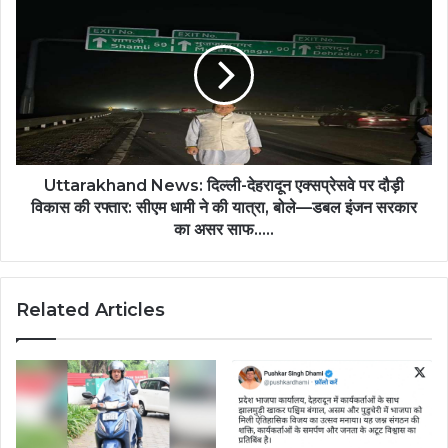
सशक्तिकरण
News:
को
दिल्ली-
मिली
देहरादून
प्राथमिकता,
एक्सप्रेसवे
जेंडर
पर
बजट
दौड़ी
में
विकास
5
की
गुना
रफ्तार:
Uttarakhand News: दिल्ली-देहरादून एक्सप्रेसवे पर दौड़ी
बढ़ोतरी...
सीएम
विकास की रफ्तार: सीएम धामी ने की यात्रा, बोले—डबल इंजन सरकार
धामी
का असर साफ.....
ने
की
यात्रा,
Related Articles
बोले
—
डबल
इंजन
सरकार
का
असर