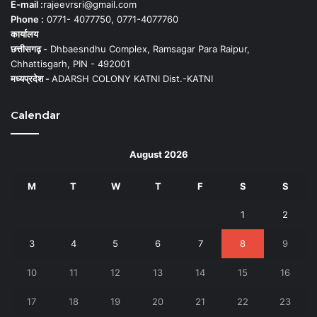
E-mail :
rajeevrsri@gmail.com
Phone :
0771- 4077750, 0771-4077760
कार्यालय
छत्तीसगढ़ -
Dhbaesndhu Complex, Ramsagar Para Raipur,
Chhattisgarh, PIN - 492001
मध्यप्रदेश -
ADARSH COLONY KATNI Dist.-KATNI
Calendar
August 2026
M
T
W
T
F
S
S
1
2
3
4
5
6
7
8
9
10
11
12
13
14
15
16
17
18
19
20
21
22
23