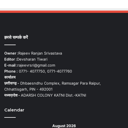
हमसे सम्पर्क करें
Owner :
Rajeev Ranjan Srivastava
Editor :
Devsharan Tiwari
E-mail :
rajeevrsri@gmail.com
Phone :
0771- 4077750, 0771-4077760
कार्यालय
छत्तीसगढ़ -
Dhbaesndhu Complex, Ramsagar Para Raipur,
Chhattisgarh, PIN - 492001
मध्यप्रदेश -
ADARSH COLONY KATNI Dist.-KATNI
Calendar
August 2026