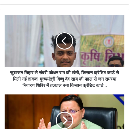
सुशासन
तिहार
से
संवरी
जोधन
राम
की
खेती,
किसान
क्रेडिट
सुशासन तिहार से संवरी जोधन राम की खेती, किसान क्रेडिट कार्ड से
कार्ड
मिली नई ताकत, मुख्यमंत्री विष्णु देव साय की पहल से जन समस्या
से
निवारण शिविर में तत्काल बना किसान क्रेडिट कार्ड…
मिली
नई
Uttarakhand
ताकत,
News:
मुख्यमंत्री
कुम्भ
विष्णु
मेला
देव
2027
साय
के