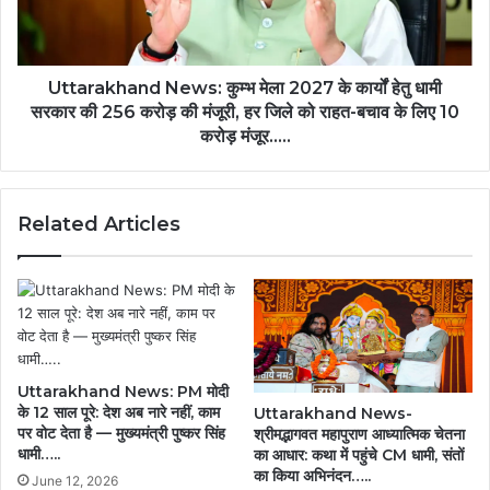
की
कार्यों
पहल
हेतु
से
धामी
जन
सरकार
Uttarakhand News: कुम्भ मेला 2027 के कार्यों हेतु धामी
समस्या
की
सरकार की 256 करोड़ की मंजूरी, हर जिले को राहत-बचाव के लिए 10
निवारण
256
करोड़ मंजूर.....
शिविर
करोड़
में
की
तत्काल
मंजूरी,
बना
Related Articles
हर
किसान
जिले
क्रेडिट
को
कार्ड…
राहत-
बचाव
के
लिए
10
Uttarakhand News: PM मोदी
करोड़
के 12 साल पूरे: देश अब नारे नहीं, काम
Uttarakhand News-
मंजूर.....
पर वोट देता है — मुख्यमंत्री पुष्कर सिंह
श्रीमद्भागवत महापुराण आध्यात्मिक चेतना
धामी…..
का आधार: कथा में पहुंचे CM धामी, संतों
का किया अभिनंदन…..
June 12, 2026