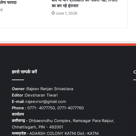
बाद भी योग प्रशिक्षितों को नौकरी नहीं, तैनाती
िलेगा फायदा
का कर रहे इंतजार
26
June 1, 2026
हमसे सम्पर्क करें
C
Owner :
Rajeev Ranjan Srivastava
Editor :
Devsharan Tiwari
E-mail :
rajeevrsri@gmail.com
Phone :
0771- 4077750, 0771-4077760
कार्यालय
छत्तीसगढ़ -
Dhbaesndhu Complex, Ramsagar Para Raipur,
Chhattisgarh, PIN - 492001
मध्यप्रदेश -
ADARSH COLONY KATNI Dist.-KATNI