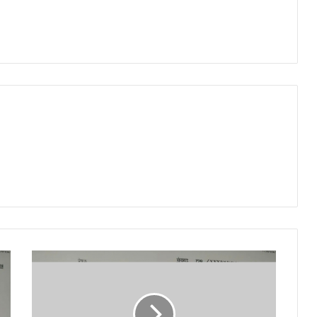
Uttarakhand:
पूर्व
सीएम
भुवन
चंद्र