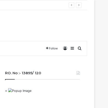
Log In
Sidebar
Search for
Follow
RO. No :- 13895/ 120
×