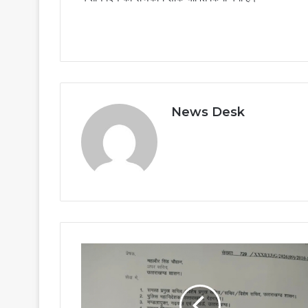
News Desk
Uttarakhand:
पूर्व
सीएम
भुवन
चंद्र