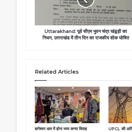
खंडूड़ी
का
निधन,
उत्तराखंड
में
Uttarakhand: पूर्व सीएम भुवन चंद्र खंडूड़ी का
तीन
निधन, उत्तराखंड में तीन दिन का राजकीय शोक घोषित
दिन
का
राजकीय
शोक
घोषित
Related Articles
बागेश्वर धाम में होगा भव्य कन्या विवाह
UPCL की अतिरि