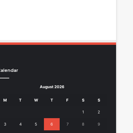
alendar
August 2026
M
T
W
T
F
S
S
1
2
3
4
5
6
7
8
9