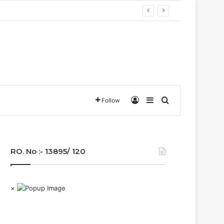
Log In
Sidebar
Search for
Follow
RO. No :- 13895/ 120
×