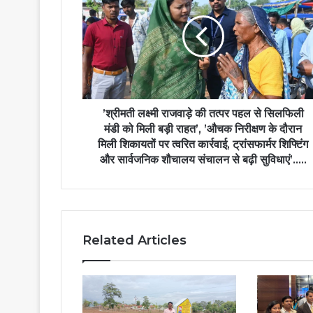
राजवाड़े
की
तत्पर
पहल
से
सिलफिली
मंडी
को
’श्रीमती लक्ष्मी राजवाड़े की तत्पर पहल से सिलफिली
मिली
मंडी को मिली बड़ी राहत’, ’औचक निरीक्षण के दौरान
बड़ी
मिली शिकायतों पर त्वरित कार्रवाई, ट्रांसफार्मर शिफ्टिंग
राहत’,
और सार्वजनिक शौचालय संचालन से बढ़ी सुविधाएं’…..
’औचक
निरीक्षण
के
दौरान
मिली
Related Articles
शिकायतों
पर
त्वरित
कार्रवाई,
ट्रांसफार्मर