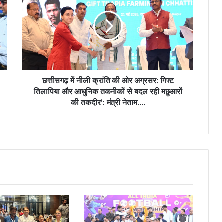
नीली
क्रांति
की
ओर
अग्रसर:
गिफ्ट
तिलापिया
और
छत्तीसगढ़ में नीली क्रांति की ओर अग्रसर: गिफ्ट
आधुनिक
तिलापिया और आधुनिक तकनीकों से बदल रही मछुआरों
तकनीकों
की तकदीर’: मंत्री नेताम….
से
बदल
रही
मछुआरों
की
तकदीर’:
मंत्री
नेताम….