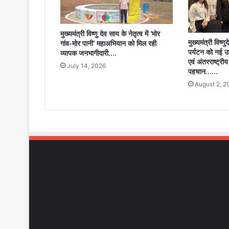
शिफ्टिंग
और
सार्वजनिक
मुख्यमंत्री विष्णु देव साय के नेतृत्व में ‘मोर
शौचालय
मुख्यमंत्री विष्णु
गांव-मोर पानी’ महाअभियान को मिल रही
संचालन
पर्यटन को नई उड़ा
व्यापक जनभागीदारी….
से
एवं अंतरराष्ट्री
July 14, 2026
बढ़ी
पहचान……
सुविधाएं’…..
August 2, 2