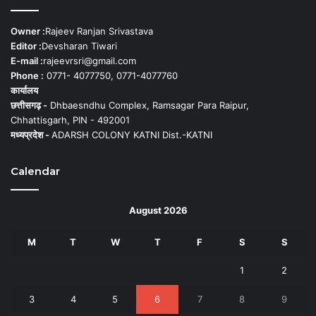
Owner :
Rajeev Ranjan Srivastava
Editor :
Devsharan Tiwari
E-mail :
rajeevrsri@gmail.com
Phone :
0771- 4077750, 0771-4077760
कार्यालय
छत्तीसगढ़ -
Dhbaesndhu Complex, Ramsagar Para Raipur,
Chhattisgarh, PIN - 492001
मध्यप्रदेश -
ADARSH COLONY KATNI Dist.-KATNI
Calendar
August 2026
M
T
W
T
F
S
S
1
2
3
4
5
6
7
8
9