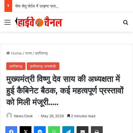
सेवा सेतु पोर्टल में उत्कृष्ट प्रदर्शन: बलरामपुर के निर्दोष लकड़ा बने प्रदेश के टॉप ट्रांजैक्शन वीएलई, वित्त मंत्री ओ.पी. चौधरी ने किया सम्मानित, 13,912 आवेदनों के सफल निराकरण से बनाया रिकॉर्ड…
Menu
Se
Home
/
राज्य
/
छत्तीसगढ़
छत्तीसगढ़
छत्तीसगढ़ जनसंपर्क
मुख्यमंत्री विष्णु देव साय की अध्यक्षता में
हुई कैबिनेट बैठक, कई महत्वपूर्ण प्रस्तावों
को मिली मंजूरी…..
News Desk
May 26, 2026
2 minutes read
Facebook
X
Messenger
WhatsApp
Telegram
Share via Email
Print