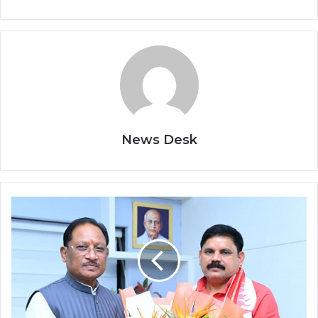
News Desk
मुख्यमंत्री
विष्णुदेव
साय
से
केंद्रीय
कोयला
एवं
खान