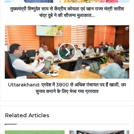
राज्य
मंत्री
मुख्यमंत्री विष्णुदेव साय से केंद्रीय कोयला एवं खान राज्य मंत्री सतीश
सतीश
चंद्र दुबे ने की सौजन्य मुलाकात…
चंद्र
दुबे
Uttarakhand:
ने
प्रदेश
की
में
सौजन्य
3800
मुलाकात…
से
अधिक
पंचायत
पद
हैं
खाली,
Uttarakhand: प्रदेश में 3800 से अधिक पंचायत पद हैं खाली, उप
उप
चुनाव कराने के लिए भेजा गया प्रस्ताव
चुनाव
कराने
के
Related Articles
लिए
भेजा
गया