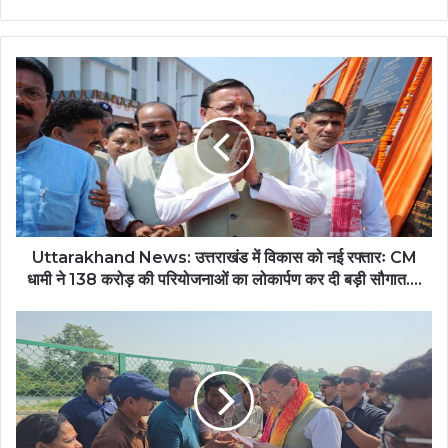
Uttarakhand
News:
उत्तराखंड
में
विकास
को
नई
रफ्तारः
CM
धामी
Uttarakhand News: उत्तराखंड में विकास को नई रफ्तारः CM
ने
धामी ने 138 करोड़ की परियोजनाओं का लोकार्पण कर दी बड़ी सौगात….
138
करोड़
Uttarakhand
की
News:
परियोजनाओं
CM
का
धामी
लोकार्पण
ने
कर
सुनी
दी
जनता