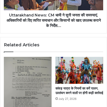
बड़ी
की
सौगात….
समस्याएं,
अधिकारियों
Uttarakhand News: CM धामी ने सुनी जनता की समस्याएं,
को
अधिकारियों को दिए त्वरित समाधान और किसानों को खाद उपलब्ध कराने
दिए
के निर्देश….
त्वरित
समाधान
और
Related Articles
किसानों
को
खाद
उपलब्ध
कराने
के
निर्देश….
कांवड़ यात्रा के नियमों का करें पालन,
उल्लंघन करने वालों पर होगी कड़ी कार्रवाई
July 27, 2026