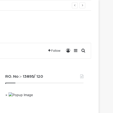
Log In
Sidebar
Search for
Follow
RO. No :- 13895/ 120
×