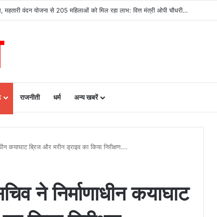
सिस्टम -एआई तकनीक से वन और वन्यजीवों की 24X7 निगरानी….
ढ़
राजनीती
धर्म
अन्य खबरें
णाधीन कयाघाट ब्रिज और मरीन ड्राइव का किया निरीक्षण….
सचिव ने निर्माणाधीन कयाघाट