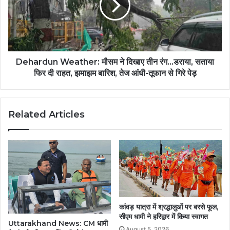
सुख-
दिखाए
समृद्धि
तीन
की
रंग...डराया,
कामना...
सताया
फिर
दी
Dehardun Weather: मौसम ने दिखाए तीन रंग...डराया, सताया
राहत,
फिर दी राहत, झमाझम बारिश, तेज आंधी-तूफान से गिरे पेड़
झमाझम
बारिश,
तेज
Related Articles
आंधी-
तूफान
से
गिरे
पेड़
कांवड़ यात्रा में श्रद्धालुओं पर बरसे फूल,
सीएम धामी ने हरिद्वार में किया स्वागत
Uttarakhand News: CM धामी
August 5, 2026