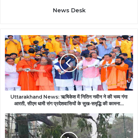
News Desk
Uttarakhand
News:
ऋषिकेश
में
नितिन
नवीन
ने
की
भव्य
गंगा
Uttarakhand News: ऋषिकेश में नितिन नवीन ने की भव्य गंगा
आरती,
आरती, सीएम धामी संग प्रदेशवासियों के सुख-समृद्धि की कामना...
सीएम
धामी
Dehardun
संग
Weather:
प्रदेशवासियों
मौसम
के
ने