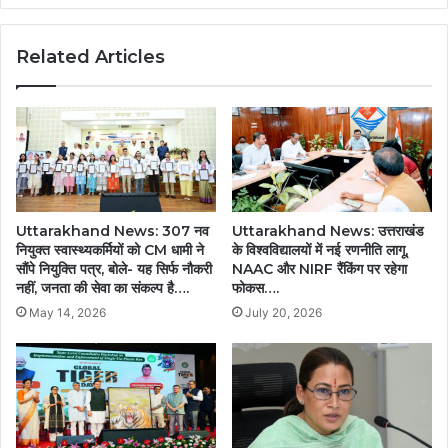
किए
दर्शन,
Related Articles
केदारनाथ
धाम
में
सबसे
ज्यादा
पहुंचे
भक्त.....
Uttarakhand News: 307 नव
Uttarakhand News: उत्तराखंड
नियुक्त स्वास्थ्यकर्मियों को CM धामी ने
के विश्वविद्यालयों में नई रणनीति लागू,
सौंपे नियुक्ति पत्र, बोले- यह सिर्फ नौकरी
NAAC और NIRF रैंकिंग पर रहेगा
नहीं, जनता की सेवा का संकल्प है….
फोकस….
May 14, 2026
July 20, 2026