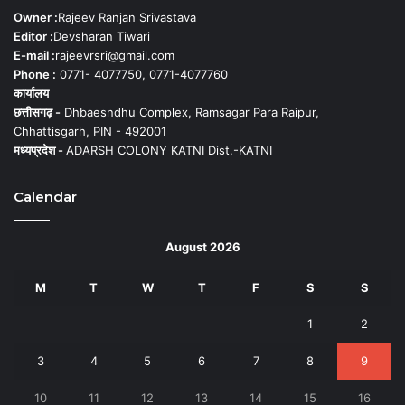
Owner :
Rajeev Ranjan Srivastava
Editor :
Devsharan Tiwari
E-mail :
rajeevrsri@gmail.com
Phone :
0771- 4077750, 0771-4077760
कार्यालय
छत्तीसगढ़ -
Dhbaesndhu Complex, Ramsagar Para Raipur,
Chhattisgarh, PIN - 492001
मध्यप्रदेश -
ADARSH COLONY KATNI Dist.-KATNI
Calendar
August 2026
M
T
W
T
F
S
S
1
2
3
4
5
6
7
8
9
10
11
12
13
14
15
16