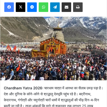
Facebook
X
Messenger
WhatsApp
Telegram
Share via Email
Print
Chardham Yatra 2026:
चारधाम यात्रा में आस्था का सैलाब उमड़ पड़ा है।
देश और दुनिया के कोने-कोने से श्रद्धालु देवभूमि पहुंच रहे है। बद्रीनाथ,
केदारनाथ, गंगोत्री और यमुनोत्री चारों धामों में श्रद्धालुओं की भीड़ दिन-ब-दिन
बढ़ती जा रही है। ताजा आंकड़ों कि माने तो शुक्रवार तक लगभग 25 लाख