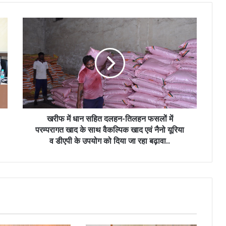
खरीफ
में
धान
सहित
दलहन-
तिलहन
फसलों
में
परम्परागत
खाद
खरीफ में धान सहित दलहन-तिलहन फसलों में
के
परम्परागत खाद के साथ वैकल्पिक खाद एवं नैनो यूरिया
साथ
व डीएपी के उपयोग को दिया जा रहा बढ़ावा..
वैकल्पिक
खाद
एवं
नैनो
यूरिया
व
डीएपी
के