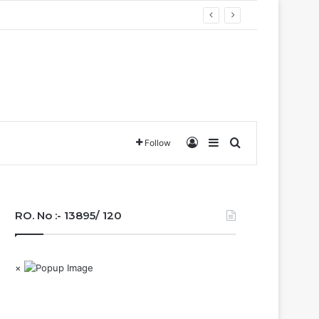
Log In
Sidebar
Search for
Follow
RO. No :- 13895/ 120
×