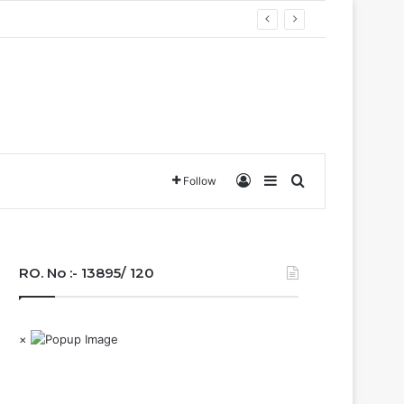
Log In
Sidebar
Search for
Follow
RO. No :- 13895/ 120
×