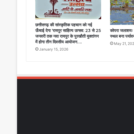
परिजनों
को
हर
संभव
छत्तीसगढ़ की सांस्कृतिक पहचान को नई
सहायता
ऊँचाई देगा ‘रायपुर साहित्य उत्सव: 23 से 25
कोपरा जलाशयः 
जनवरी तक नवा रायपुर के पुरखौती मुक्तांगन
का
स्थल बना पर्या
में होगा तीन दिवसीय आयोजन….
दिया
May 21, 20
भरोसा….
January 15, 2026