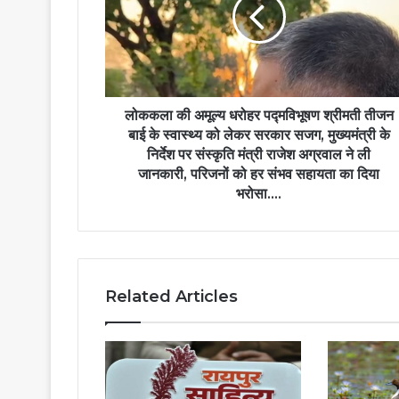
धरोहर
पद्मविभूषण
श्रीमती
तीजन
बाई
के
स्वास्थ्य
लोककला की अमूल्य धरोहर पद्मविभूषण श्रीमती तीजन
को
बाई के स्वास्थ्य को लेकर सरकार सजग, मुख्यमंत्री के
लेकर
निर्देश पर संस्कृति मंत्री राजेश अग्रवाल ने ली
सरकार
जानकारी, परिजनों को हर संभव सहायता का दिया
सजग,
भरोसा….
मुख्यमंत्री
के
निर्देश
पर
संस्कृति
Related Articles
मंत्री
राजेश
अग्रवाल
ने
ली
जानकारी,