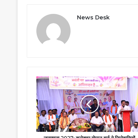
News Desk
जनगणना
2027:
कलेक्टर
गोपाल
वर्मा
ने
जिलेवासियों
का
जताया
आभार,