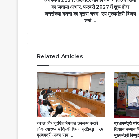
जनगणना 2027: कलेक्टर गोपाल वर्मा ने जिलेवासियों
फरवरी
का जताया आभार, फरवरी 2027 में शुरू होगा
2027
जनसंख्या गणना का दूसरा चरण- उप मुख्यमंत्री विजय
में
शर्मा….
शुरू
होगा
जनसंख्या
गणना
का
Related Articles
दूसरा
चरण-
उप
मुख्यमंत्री
विजय
शर्मा….
स्वच्छ और सुरक्षित पेयजल उपलब्ध कराने
प्रधानमंत्री नरे
लोक स्वास्थ्य यांत्रिकी विभाग प्रतिबद्ध – उप
किसान सम्मान न
मुख्यमंत्री अरुण साव….
मुख्यमंत्री विष्ण