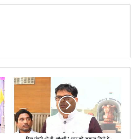
वित्त
मंत्री
ओ.पी.
चौधरी
1
जून
को
रायगढ़
जिले
में