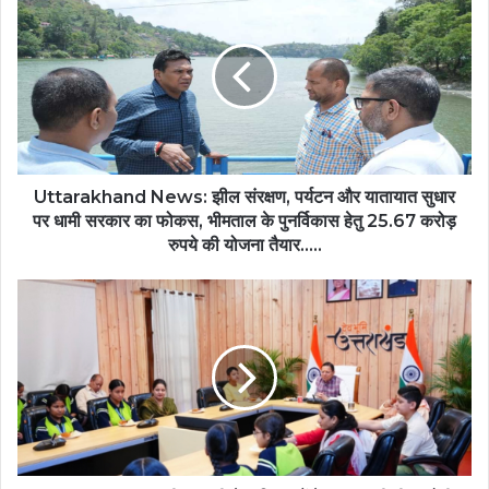
News:
झील
संरक्षण,
पर्यटन
और
यातायात
सुधार
पर
धामी
Uttarakhand News: झील संरक्षण, पर्यटन और यातायात सुधार
सरकार
पर धामी सरकार का फोकस, भीमताल के पुनर्विकास हेतु 25.67 करोड़
का
रुपये की योजना तैयार.....
फोकस,
भीमताल
Mann
के
Ki
पुनर्विकास
Baat:
हेतु
सीएम
25.67
धामी
करोड़
ने
रुपये
बालिकाओं
की
के
योजना
साथ