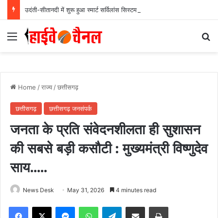
उदंती-सीतानदी में शुरू हुआ स्मार्ट सर्विलांस सिस्टम -एआई तकनीक से वन और वन्यजीवों की 24X7 निगरानी….
Menu
Se
Home
/
राज्य
/
छत्तीसगढ़
छत्तीसगढ़
छत्तीसगढ़ जनसंपर्क
जनता के प्रति संवेदनशीलता ही सुशासन
की सबसे बड़ी कसौटी : मुख्यमंत्री विष्णुदेव
साय…..
News Desk
May 31, 2026
4 minutes read
Facebook
X
Messenger
WhatsApp
Telegram
Share via Email
Print