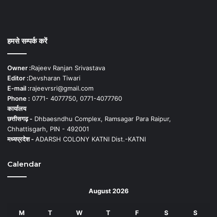
हमसे सम्पर्क करें
Owner :
Rajeev Ranjan Srivastava
Editor :
Devsharan Tiwari
E-mail :
rajeevrsri@gmail.com
Phone :
0771- 4077750, 0771-4077760
कार्यालय
छत्तीसगढ़ -
Dhbaesndhu Complex, Ramsagar Para Raipur,
Chhattisgarh, PIN - 492001
मध्यप्रदेश -
ADARSH COLONY KATNI Dist.-KATNI
Calendar
August 2026
M
T
W
T
F
S
S