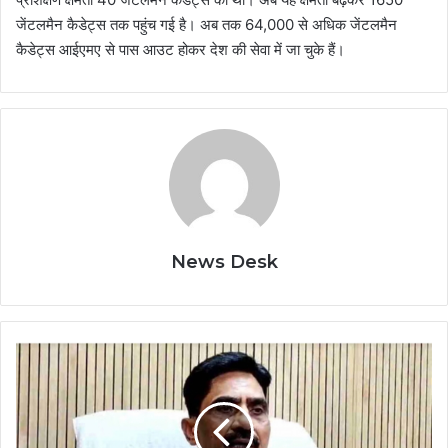
जेंटलमैन कैडेट्स तक पहुंच गई है। अब तक 64,000 से अधिक जेंटलमैन
कैडेट्स आईएमए से पास आउट होकर देश की सेवा में जा चुके हैं।
News Desk
Rishikesh:
योगनगरी
में
होगी
ऑल