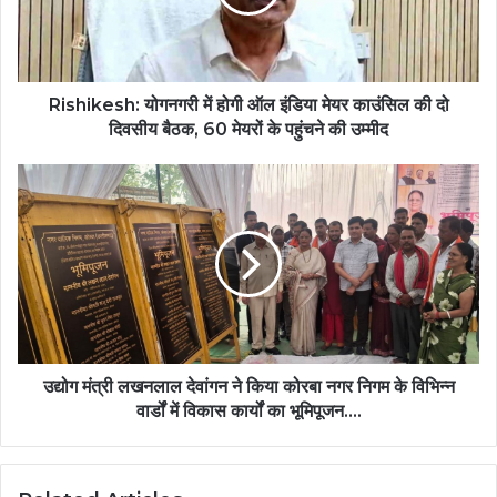
इंडिया
मेयर
काउंसिल
की
दो
Rishikesh: योगनगरी में होगी ऑल इंडिया मेयर काउंसिल की दो
दिवसीय
दिवसीय बैठक, 60 मेयरों के पहुंचने की उम्मीद
बैठक,
60
उद्योग
मेयरों
मंत्री
के
लखनलाल
पहुंचने
देवांगन
की
ने
उम्मीद
किया
कोरबा
नगर
निगम
के
उद्योग मंत्री लखनलाल देवांगन ने किया कोरबा नगर निगम के विभिन्न
विभिन्न
वार्डों में विकास कार्यों का भूमिपूजन….
वार्डों
में
विकास