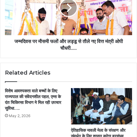
बाजी
फलों
और
लड्डू
से
तौले
गए
वित्त
जन्मदिवस पर मौसमी फलों और लड्डू से तौले गए वित्त मंत्री ओपी
मंत्री
चौधरी…..
ओपी
चौधरी…..
Related Articles
विशेष आवश्यकता वाले बच्चों के लिए
राज्यपाल की संवेदनशील पहल, एम्स के
दंत चिकित्सा विभाग मे मिल रही उपचार
सुविधा…..
May 2, 2026
ऐतिहासिक मावली मेला के संरक्षण और
संवर्धन के लिए शासन करेगा हरसंभव