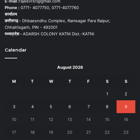
E-mail :
rajeevrsri@gmail.com
Phone :
0771- 4077750, 0771-4077760
कार्यालय
छत्तीसगढ़ -
Dhbaesndhu Complex, Ramsagar Para Raipur,
Chhattisgarh, PIN - 492001
मध्यप्रदेश -
ADARSH COLONY KATNI Dist.-KATNI
Calendar
August 2026
M
T
W
T
F
S
S
1
2
3
4
5
6
7
8
9
10
11
12
13
14
15
16
17
18
19
20
21
22
23