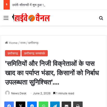
उदंती-सीतानदी में शुरू हुआ स्मार्ट सर्विलांस सिस्टम -एआई तकनीक से वन और वन्यजीवों की 24X7 निगरानी….
Menu
Se
Home
/
राज्य
/
छत्तीसगढ़
छत्तीसगढ़
छत्तीसगढ़ जनसंपर्क
’समितियों और निजी विक्रेताओं के पास
खाद का पर्याप्त भंडार, किसानों को निर्बाध
उपलब्धता सुनिश्चित’….
News Desk
June 2, 2026
1 minute read
Facebook
X
Messenger
WhatsApp
Telegram
Share via Email
Print