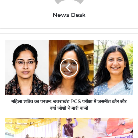
News Desk
महिला
शक्ति
का
परचम:
उत्तराखंड
PCS
परीक्षा
में
जसमीत
कौर
महिला शक्ति का परचम: उत्तराखंड PCS परीक्षा में जसमीत कौर और
और
वर्षा जोशी ने मारी बाजी
वर्षा
जोशी
जन्मदिवस
ने
पर
मारी
मौसमी