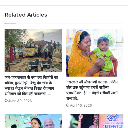
की
बड़ी
Related Articles
कहानी’,
मुख्यमंत्री
विष्णु
देव
साय
ने
पानी
की
बोतल
खरीदकर
बढ़ाया
जन-जागरूकता से बचा एक किशोरी का
हौसला,
“सरकार की योजनाओं का लाभ अंतिम
भविष्य, मुख्यमंत्री विष्णु देव साय के
कहा-
छोर तक पहुंचाना हमारी सर्वोच्च
सशक्त नेतृत्व में बाल विवाह रोकथाम
यही
प्राथमिकता है” – मंत्री श्रीमती लक्ष्मी
अभियान को मिल रही सफलता…..
राजवाड़े…..
है
June 30, 2026
नए
April 16, 2026
बीजापुर
की
तस्वीर……