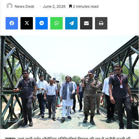
News Desk
June 2, 2026
2 minutes read
Facebook
X
Messenger
WhatsApp
Telegram
Share via Email
Print