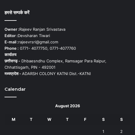
हमसे सम्पर्क करें
Owner :
Rajeev Ranjan Srivastava
Editor :
Devsharan Tiwari
E-mail :
rajeevrsri@gmail.com
Phone :
0771- 4077750, 0771-4077760
कार्यालय
छत्तीसगढ़ -
Dhbaesndhu Complex, Ramsagar Para Raipur,
Chhattisgarh, PIN - 492001
मध्यप्रदेश -
ADARSH COLONY KATNI Dist.-KATNI
Calendar
August 2026
M
T
W
T
F
S
S
1
2