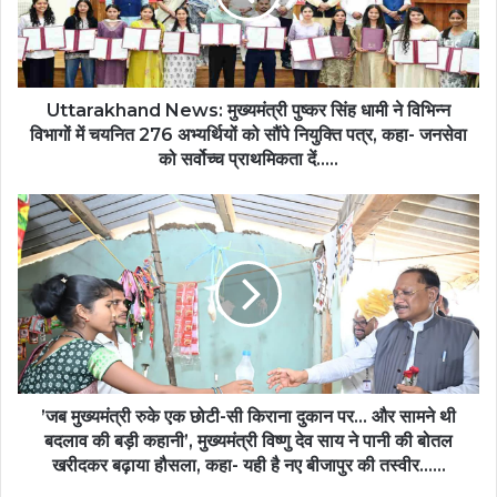
धामी
ने
विभिन्न
विभागों
में
Uttarakhand News: मुख्यमंत्री पुष्कर सिंह धामी ने विभिन्न
चयनित
विभागों में चयनित 276 अभ्यर्थियों को सौंपे नियुक्ति पत्र, कहा- जनसेवा
276
को सर्वोच्च प्राथमिकता दें.....
अभ्यर्थियों
को
’जब
सौंपे
मुख्यमंत्री
नियुक्ति
रुके
पत्र,
एक
कहा-
छोटी-
जनसेवा
सी
को
किराना
सर्वोच्च
दुकान
प्राथमिकता
पर…
दें.....
और
’जब मुख्यमंत्री रुके एक छोटी-सी किराना दुकान पर… और सामने थी
सामने
बदलाव की बड़ी कहानी’, मुख्यमंत्री विष्णु देव साय ने पानी की बोतल
थी
खरीदकर बढ़ाया हौसला, कहा- यही है नए बीजापुर की तस्वीर……
बदलाव