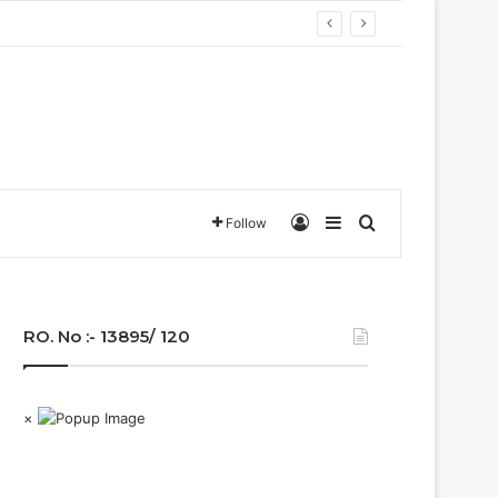
Log In
Sidebar
Search for
Follow
RO. No :- 13895/ 120
×