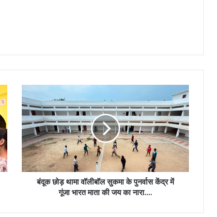
बंदूक
छोड़
थामा
वॉलीबॉल
सुकमा
के
पुनर्वास
केंद्र
में
गूंजा
बंदूक छोड़ थामा वॉलीबॉल सुकमा के पुनर्वास केंद्र में
भारत
गूंजा भारत माता की जय का नारा….
माता
की