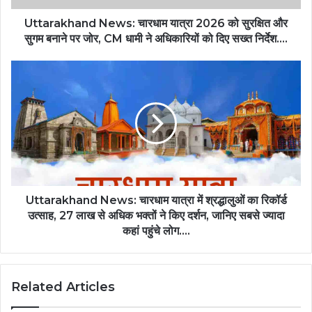
सुगम
बनाने
Uttarakhand News: चारधाम यात्रा 2026 को सुरक्षित और
पर
सुगम बनाने पर जोर, CM धामी ने अधिकारियों को दिए सख्त निर्देश….
जोर,
CM
Uttarakhand
धामी
News:
ने
चारधाम
अधिकारियों
यात्रा
को
में
दिए
श्रद्धालुओं
सख्त
का
निर्देश….
रिकॉर्ड
उत्साह,
27
Uttarakhand News: चारधाम यात्रा में श्रद्धालुओं का रिकॉर्ड
लाख
उत्साह, 27 लाख से अधिक भक्तों ने किए दर्शन, जानिए सबसे ज्यादा
से
कहां पहुंचे लोग….
अधिक
भक्तों
ने
Related Articles
किए
दर्शन,