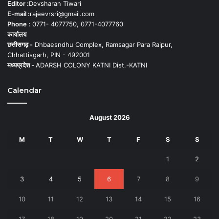
Editor :
Devsharan Tiwari
E-mail :
rajeevrsri@gmail.com
Phone :
0771- 4077750, 0771-4077760
कार्यालय
छत्तीसगढ़ -
Dhbaesndhu Complex, Ramsagar Para Raipur,
Chhattisgarh, PIN - 492001
मध्यप्रदेश -
ADARSH COLONY KATNI Dist.-KATNI
Calendar
August 2026
M
T
W
T
F
S
S
1
2
3
4
5
6
7
8
9
10
11
12
13
14
15
16