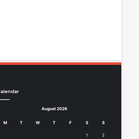
alendar
August 2026
M
T
W
T
F
S
S
1
2