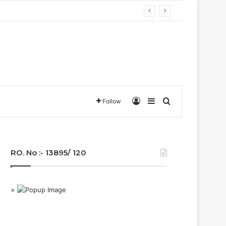
वा….
Log In
Sidebar
Search for
Follow
RO. No :- 13895/ 120
×