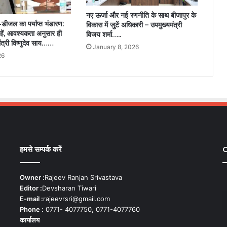
नए ऊर्जा और नई रणनीति के साथ बीजापुर के
ोल-डीजल का पर्याप्त भंडारण:
विकास में जुटें अधिकारी – उपमुख्यमंत्री
रहें, आवश्यकता अनुसार ही
विजय शर्मा…..
मंत्री विष्णुदेव साय……
January 8, 2026
26
हमसे सम्पर्क करें
C
Owner :
Rajeev Ranjan Srivastava
Editor :
Devsharan Tiwari
E-mail :
rajeevrsri@gmail.com
Phone :
0771- 4077750, 0771-4077760
कार्यालय