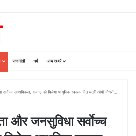
रायपुर के बीच एमओयू सुशासन, नीति निर्माण और साक्ष्य-आधारित निर्णय प्रणाली को मिलेगा बढ़ा
ढ़
राजनीती
धर्म
अन्य खबरें
धा सर्वाेच्च प्राथमिकता, रायगढ़ को मिलेगा आधुनिक स्वरूप- वित्त मंत्री ओपी चौधरी’…
्ता और जनसुविधा सर्वाेच्च